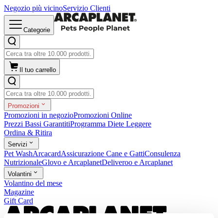
Negozio più vicino
Servizio Clienti
Categorie
Il tuo carrello
Promozioni
Promozioni in negozio
Promozioni Online
Prezzi Bassi Garantiti
Programma Diete Leggere
Ordina & Ritira
Servizi
Pet Wash
Arcacard
Assicurazione Cane e Gatti
Consulenza
Nutrizionale
Glovo e Arcaplanet
Deliveroo e Arcaplanet
Volantini
Volantino del mese
Magazine
Gift Card