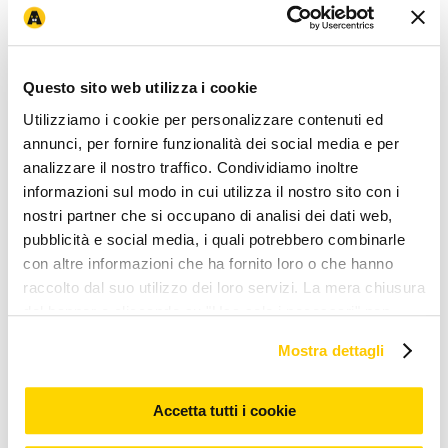
Arcaplanet
Chi siamo
Lavora con noi
Arca for planet
Fondazione
News ed eventi
I
nostri negozi
Brand esclusivi
Magazine
Negozio più vicino
Recesso e
Questo sito web utilizza i cookie
Resi
Utilizziamo i cookie per personalizzare contenuti ed
Novità e servizi
annunci, per fornire funzionalità dei social media e per
APP
Ordina e ritira
Pet wash - lavaggio cani
Assicurazione animali
domestici
Consigli nutrizionali
Modalità di pagamento
analizzare il nostro traffico. Condividiamo inoltre
informazioni sul modo in cui utilizza il nostro sito con i
Iniziative e promozioni
nostri partner che si occupano di analisi dei dati web,
Coupon e codici sconto
Prezzi e sconti esposti
(Omnibus)
Arcacard
Volantino offerte
Promozioni online
30 anni
pubblicità e social media, i quali potrebbero combinarle
Arcaplanet
Arcadays
Black Friday
Cyber Monday
con altre informazioni che ha fornito loro o che hanno
Corporate & Legal
raccolto dal suo utilizzo dei loro servizi. La mera chiusura
Gruppo Arcaplanet
Accessibilità
Accessibilità mobile app
Privacy e
del banner o cliccando su "Usa solo i necessari" non
Cookie Policy
Condizioni di vendita
Condizioni
comporta l’accettazione dei cookie e atre tecnologie. Vedi
d'uso
Whistleblowing
Etichettatura ambientale
Allerte Alimentari
Mostra dettagli
Avvisi di richiamo prodotto
la nostra cookie policy. Il consenso può essere espresso
cliccando "Accetto tutti i cookie” o selezionando le
Assistenza clienti
diverse categorie di cookies da "Personalizza"
Accetta tutti i cookie