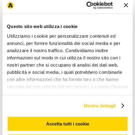
Arcaplanet
Chi siamo
Lavora con noi
Arca for planet
Fondazione
News ed eventi
I
nostri negozi
Brand esclusivi
Magazine
Negozio più vicino
Recesso e
Questo sito web utilizza i cookie
Resi
Utilizziamo i cookie per personalizzare contenuti ed
Novità e servizi
annunci, per fornire funzionalità dei social media e per
APP
Ordina e ritira
Pet wash - lavaggio cani
Assicurazione animali
domestici
Consigli nutrizionali
Modalità di pagamento
analizzare il nostro traffico. Condividiamo inoltre
informazioni sul modo in cui utilizza il nostro sito con i
Iniziative e promozioni
nostri partner che si occupano di analisi dei dati web,
Coupon e codici sconto
Prezzi e sconti esposti
(Omnibus)
Arcacard
Volantino offerte
Promozioni online
30 anni
pubblicità e social media, i quali potrebbero combinarle
Arcaplanet
Arcadays
Black Friday
Cyber Monday
con altre informazioni che ha fornito loro o che hanno
Corporate & Legal
raccolto dal suo utilizzo dei loro servizi. La mera chiusura
Gruppo Arcaplanet
Accessibilità
Accessibilità mobile app
Privacy e
del banner o cliccando su "Usa solo i necessari" non
Cookie Policy
Condizioni di vendita
Condizioni
comporta l’accettazione dei cookie e atre tecnologie. Vedi
d'uso
Whistleblowing
Etichettatura ambientale
Allerte Alimentari
Mostra dettagli
Avvisi di richiamo prodotto
la nostra cookie policy. Il consenso può essere espresso
cliccando "Accetto tutti i cookie” o selezionando le
Assistenza clienti
diverse categorie di cookies da "Personalizza"
Accetta tutti i cookie