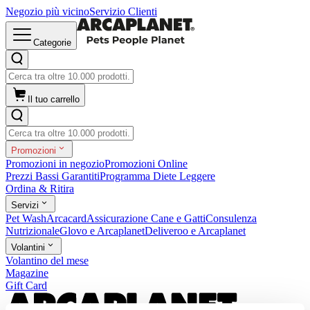
Negozio più vicino
Servizio Clienti
Categorie
Il tuo carrello
Promozioni
Promozioni in negozio
Promozioni Online
Prezzi Bassi Garantiti
Programma Diete Leggere
Ordina & Ritira
Servizi
Pet Wash
Arcacard
Assicurazione Cane e Gatti
Consulenza
Nutrizionale
Glovo e Arcaplanet
Deliveroo e Arcaplanet
Volantini
Volantino del mese
Magazine
Gift Card