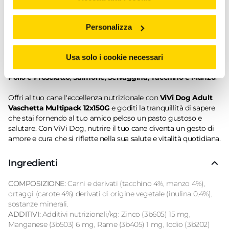
artificiali.
• Contiene la carne o il pesce come fonte di proteine
animali di alta qualità.
Personalizza
• Arrichito con ortaggi, minerali, vitamina D3 e vitamina E.
N.B.
Il prodotto è disponibile in formato
vaschetta multipack
Usa solo i cookie necessari
da 12x150G
nei gusti a scelta tra:
Manzo con
Fagiolini
,
Manzo
,
Pollo e Prosciutto
,
Salmone
,
Selvaggina
,
Tacchino e Manzo
.
Offri al tuo cane l'eccellenza nutrizionale con
ViVi Dog Adult
Vaschetta Multipack 12x150G
e goditi la tranquillità di sapere
che stai fornendo al tuo amico peloso un pasto gustoso e
salutare. Con ViVi Dog, nutrire il tuo cane diventa un gesto di
amore e cura che si riflette nella sua salute e vitalità quotidiana.
Ingredienti
COMPOSIZIONE:
Carni e derivati (tacchino 4%, manzo 4%),
ortaggi (carote 4%) derivati di origine vegetale (inulina 0,4%),
sostanze minerali.
ADDITIVI:
Additivi nutrizionali/kg: Zinco (3b605) 15 mg,
Manganese (3b503) 6 mg, Rame (3b405) 1 mg, Iodio (3b202)