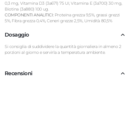
0,3 mg, Vitamina D3 (3a671) 75 UI, Vitamina E (3a700) 30 mg,
Biotina (3a880) 100 ug.
COMPONENTI ANALITICI:
Proteina grezza 9,5%, grassi grezzi
5%, Fibra grezza 0,4%, Ceneri grezze 2,5%, Umidità 80,5%
Dosaggio
Si consiglia di suddividere la quantità giornaliera in almeno 2
porzioni al giorno e servirla a temperatura ambiente.
Recensioni
Recensioni Truspilot del prodotto
10168588
-
bot