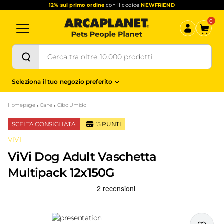
12% sul primo ordine
con il codice
NEWFRIEND
0
Seleziona il tuo negozio preferito
Homepage
Cane
Cibo Umido
SCELTA CONSIGLIATA
15
PUNTI
VIVI
ViVi Dog Adult Vaschetta
Multipack 12x150G
Recensioni Truspilot del prodotto
10168588
-
top