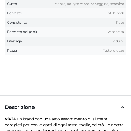
Gusto
Manzo, pollo, salmone, selvaggina, tacchino
Formato
Multipack
Consistenza
Patè
Formato del pack
Vaschetta
Lifestage
Adulto
Razza
Tutte le razze
Descrizione
ViVi
è un brand con un vasto assortimento di alimenti
completi per cani e gatti di ogni razza, taglia, ed età. Le ricette
sono realizzate con ingredienti naturali per donare una vita