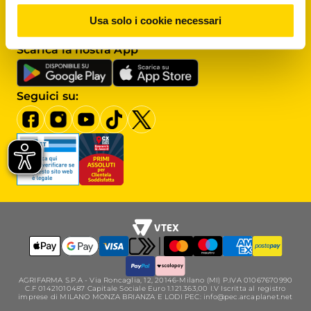
Assistenza clienti
Usa solo i cookie necessari
Scrivici al
Servizio clienti
Scarica la nostra App
Seguici su:
AGRIFARMA S.P.A - Via Roncaglia, 12, 20146-Milano (MI) P.IVA 01067670990
C.F 01421010487 Capitale Sociale Euro 1.121.363,00 I.V Iscritta al registro
imprese di MILANO MONZA BRIANZA E LODI PEC: info@pec.arcaplanet.net