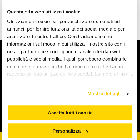
Questo sito web utilizza i cookie
Utilizziamo i cookie per personalizzare contenuti ed
annunci, per fornire funzionalità dei social media e per
analizzare il nostro traffico. Condividiamo inoltre
informazioni sul modo in cui utilizza il nostro sito con i
nostri partner che si occupano di analisi dei dati web,
Arcaplanet
pubblicità e social media, i quali potrebbero combinarle
con altre informazioni che ha fornito loro o che hanno
Novità e servizi
raccolto dal suo utilizzo dei loro servizi. La mera chiusura
del banner o cliccando su "Usa solo i necessari" non
comporta l’accettazione dei cookie e atre tecnologie. Vedi
Iniziative e promozioni
Mostra dettagli
la nostra cookie policy. Il consenso può essere espresso
cliccando "Accetto tutti i cookie” o selezionando le
diverse categorie di cookies da "Personalizza"
Accetta tutti i cookie
Corporate & Legal
Personalizza