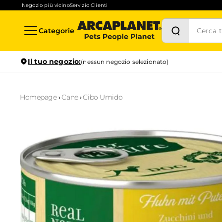
Negozio più vicino
Servizio Clienti
Categorie
Il tuo negozio:
(nessun negozio selezionato)
Homepage
Cane
Cibo Umido
Stock in tempo reale
Verifica la disponibilità per il ritiro in negozio anche in
1
ora
Prenotazione servizi
Scopri i servizi disponibili nel tuo store preferito e prenotal