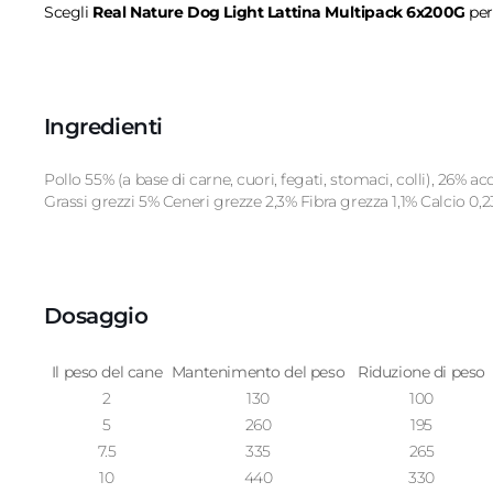
Scegli
Real Nature Dog Light Lattina Multipack 6x200G
per
Ingredienti
Pollo 55% (a base di carne, cuori, fegati, stomaci, colli), 26%
Grassi grezzi 5% Ceneri grezze 2,3% Fibra grezza 1,1% Calcio 0
Dosaggio
Il peso del cane
Mantenimento del peso
Riduzione di peso
2
130
100
5
260
195
7.5
335
265
10
440
330