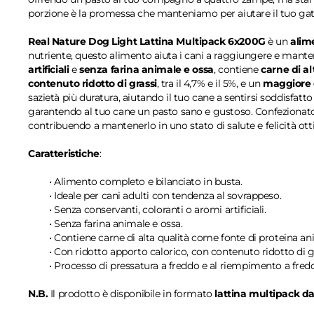
porzione è la promessa che manteniamo per aiutare il tuo gat
Real Nature Dog Light Lattina Multipack 6x200G
è un
alim
nutriente, questo alimento aiuta i cani a raggiungere e man
artificiali
e
senza farina animale e ossa
, contiene
carne di al
contenuto ridotto di grassi
, tra il 4,7% e il 5%, e un
maggiore 
sazietà più duratura, aiutando il tuo cane a sentirsi soddisfatto
garantendo al tuo cane un pasto sano e gustoso. Confezionato i
contribuendo a mantenerlo in uno stato di salute e felicità ott
Caratteristiche
:
• Alimento completo e bilanciato in busta.
• Ideale per cani adulti con tendenza al sovrappeso.
• Senza conservanti, coloranti o aromi artificiali.
• Senza farina animale e ossa.
• Contiene carne di alta qualità come fonte di proteina an
• Con ridotto apporto calorico, con contenuto ridotto di 
• Processo di pressatura a freddo e al riempimento a fred
N.B.
Il prodotto è disponibile in formato
lattina multipack d