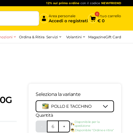
12% sul primo ordine
con il codice
NEWFRIEND
0
Area personale
Il tuo carrello
Accedi o registrati
€
0
ozioni
Servizi
Volantini
Ordina & Ritira
Magazine
Gift Card
Inizia qui
Seleziona la variante
00G
POLLO E TACCHINO
10141899
-
top
Quantità
Disponibile per la
-
6
+
spedizione
Disponibile "Ordine e ritira"