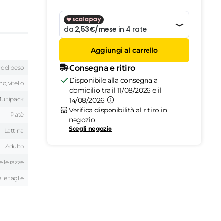
Aggiungi al carrello
Consegna e ritiro
 del peso
Disponibile alla consegna a
o, vitello
domicilio tra il 11/08/2026 e il
ultipack
14/08/2026
Verifica disponibilità al ritiro in
Patè
negozio
Scegli negozio
Lattina
Adulto
e le razze
 le taglie