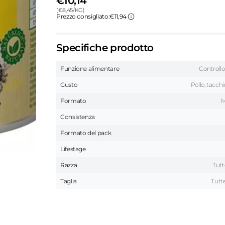
€10,14
(
€
8,45
/
KG
)
Prezzo consigliato:
€11,94
Specifiche prodotto
Funzione alimentare
Controllo
Gusto
Pollo, tacchin
Formato
M
Consistenza
Formato del pack
Lifestage
Razza
Tutt
Taglia
Tutte