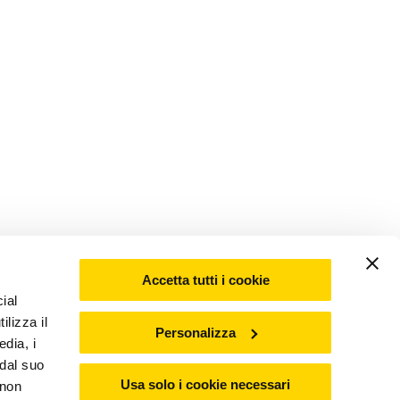
Accetta tutti i cookie
ial
ilizza il
Personalizza
edia, i
 dal suo
Usa solo i cookie necessari
 non