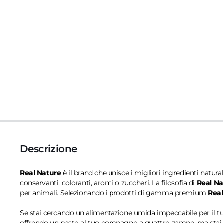
Descrizione
Real Nature
è il brand che unisce i migliori ingredienti natura
conservanti, coloranti, aromi o zuccheri. La filosofia di
Real Na
per animali. Selezionando i prodotti di gamma premium
Real
Se stai cercando un'alimentazione umida impeccabile per il tuo 
offrendo un pasto al tuo compagno a quattro zampe, ma stai abb