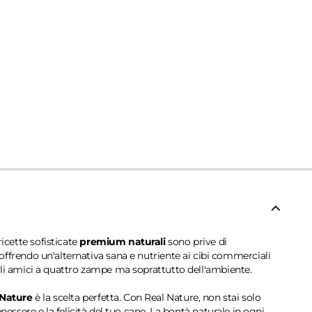
ricette sofisticate
premium naturali
sono prive di
, offrendo un'alternativa sana e nutriente ai cibi commerciali
gli amici a quattro zampe ma soprattutto dell'ambiente.
 Nature
è la scelta perfetta. Con Real Nature, non stai solo
ssere e la felicità del tuo cane. La bontà naturale in ogni