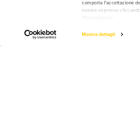
comporta l’accettazione dei
essere espresso cliccando 
"Personalizza"
Mostra dettagli
Real Nature Dog Light Lattina 
Descrizione
Ingredienti
Dosag
Arcaplanet
Novità e servizi
Chi siamo
APP
Lavora con noi
Ordina e ritira