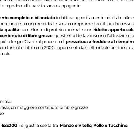
to a godere di una vita sana e appagante.
ento completo e bilanciato
in lattina appositamente adattato alle e
tenere un peso corporeo ideale senza compromettere il loro benesse
ta qualità
come fonte di proteina animale e un
ridotto apporto cal
contenuto di fibre grezze
, queste ricette favoriscono l'attivazione
 più a lungo. Grazie al processo di
pressatura a freddo e al riempi
n formato lattina da 200G, rappresenta la scelta ideale per fornire 
imali.
imale.
grassi, un maggiore contenuto di fibre grezze.
do.
a 6x200G
nei gusti a scelta tra:
Manzo e Vitello, Pollo e Tacchino.