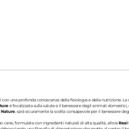
li con una profonda conoscenza della fisiologia e della nutrizione. Le 
ture
è focalizzata sulla salute e il benessere degli animali domestici
 Nature
, sarà sicuramente la scelta consapevole per il benessere de
cane, formulata con ingredienti naturali di alta qualità, allora
Real
racciando una filosofia di alimentazione che mette al centro il bene