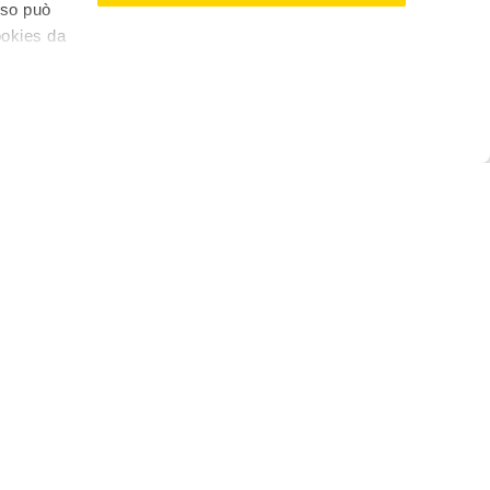
nso può
ookies da
€10,14
(
€
8,45
/
KG
)
Aggiungi al carrello
Assistenza clienti
al
Scrivici al
Servizio clienti
Scarica la nostra App