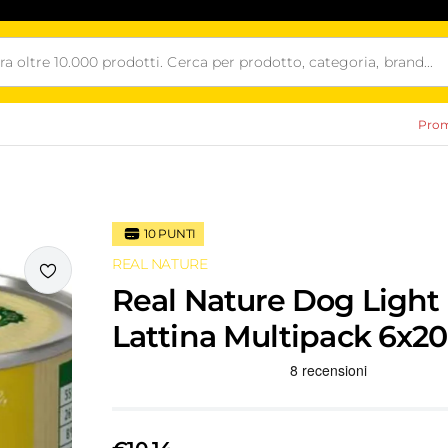
Prom
10
PUNTI
REAL NATURE
i
Real Nature Dog Light
Lattina Multipack 6x2
Recensioni Truspilot del prodotto