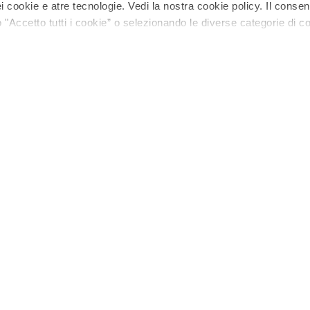
 cookie e atre tecnologie. Vedi la nostra cookie policy. Il conse
"Accetto tutti i cookie” o selezionando le diverse categorie di c
Multipack 6x200G
gio
Recensioni
Iniziative e promozioni
Corporate & Leg
Coupon e codici sconto
Gruppo Arcaplanet
Prezzi e sconti esposti (Omnibus)
Accessibilità