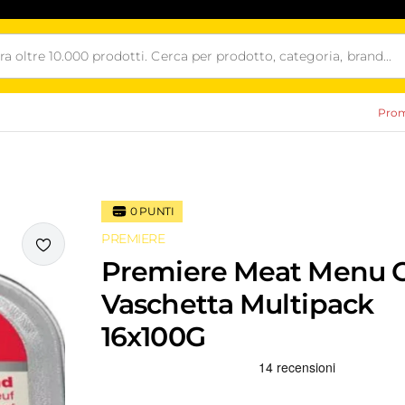
Prom
0
PUNTI
PREMIERE
i
Premiere Meat Menu 
Vaschetta Multipack
16x100G
Recensioni Truspilot del prodotto