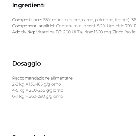
Ingredienti
Composizione
: 68% manzo (cuore, carne, polmone, fegato), 31
Componenti analitici:
Contenuto di grassi: 5,2% Umidità: 79% Pr
Additivi/kg:
Vitamina D3: 200 UI Taurina: 1500 mg Zinco (solfat
Dosaggio
Raccomandazione alimentare
2-3 kg = 130-165 g/giorno
4-5 kg ​​= 200-235 g/giorno
6-7 kg = 260-290 g/giorno