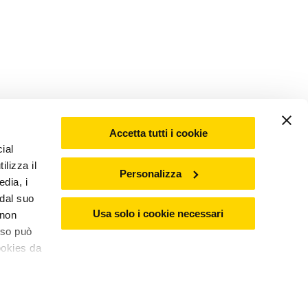
Accetta tutti i cookie
ial
ilizza il
Personalizza
edia, i
 dal suo
Usa solo i cookie necessari
 non
nso può
ookies da