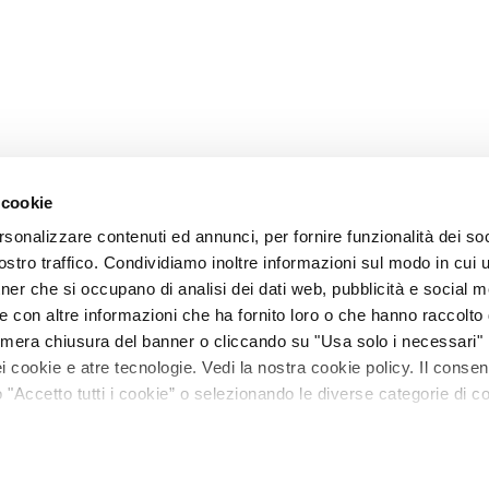
 cookie
rsonalizzare contenuti ed annunci, per fornire funzionalità dei soc
stro traffico. Condividiamo inoltre informazioni sul modo in cui ut
tner che si occupano di analisi dei dati web, pubblicità e social m
e con altre informazioni che ha fornito loro o che hanno raccolto
La mera chiusura del banner o cliccando su "Usa solo i necessari"
 cookie e atre tecnologie. Vedi la nostra cookie policy. Il conse
"Accetto tutti i cookie” o selezionando le diverse categorie di c