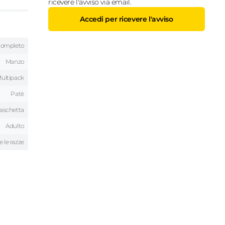
ricevere l'avviso via email.
Accedi per ricevere l'avviso
ompleto
Manzo
ultipack
Patè
aschetta
Adulto
e le razze