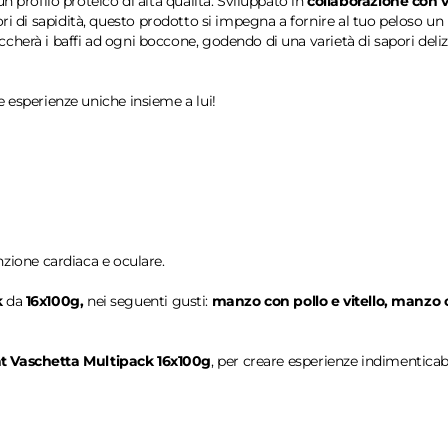
n profilo proteico di alta qualità. Sviluppato in
collaborazione con v
ltatori di sapidità, questo prodotto si impegna a fornire al tuo peloso u
herà i baffi ad ogni boccone, godendo di una varietà di sapori delizio
e esperienze uniche insieme a lui!
zione cardiaca e oculare.
k
da
16x100g,
nei seguenti gusti:
manzo con pollo e vitello, manzo 
t
Vaschetta Multipack 16x100g
,
per creare esperienze indimenticabi