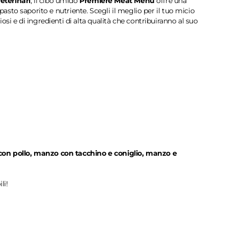
eterinari
, il cibo umido
Premiere Meat Menu
offre una
n pasto saporito e nutriente. Scegli il meglio per il tuo micio
si e di ingredienti di alta qualità che contribuiranno al suo
con pollo, manzo con tacchino e coniglio, manzo e
li!