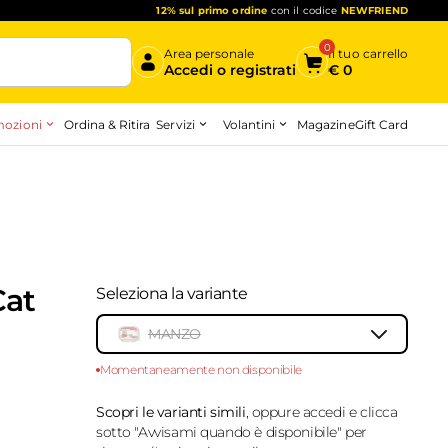
12% sul primo ordine
con il codice
NEWFRIEND
0
Area personale
Il tuo carrello
Accedi o registrati
€
0
ozioni
Servizi
Volantini
Ordina & Ritira
Magazine
Gift Card
Inizia qui
Cat
Seleziona la variante
MANZO
Momentaneamente non disponibile
10147919
-
top
Scopri le varianti simili
, oppure accedi e clicca
sotto "Avvisami quando è disponibile" per