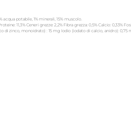
% acqua potabile, 1% minerali, 15% muscolo.
oteine: 11,3% Ceneri grezze: 2,2% Fibra grezza: 0,5% Calcio: 0,33% Fos
o di zinco, monoidrato) : 15 mg Iodio (iodato di calcio, anidro): 0,7