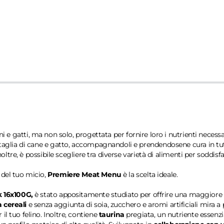
cani e gatti, ma non solo, progettata per fornire loro i nutrienti neces
taglia di cane e gatto, accompagnandoli e prendendosene cura in tutte 
Inoltre, è possibile scegliere tra diverse varietà di alimenti per soddisf
 del tuo micio,
Premiere Meat Menu
è la scelta ideale.
 16x100G,
è stato appositamente studiato per offrire una maggiore va
 cereali
e senza aggiunta di soia, zucchero e aromi artificiali mira a
il tuo felino. Inoltre, contiene
taurina
pregiata, un nutriente essenzia