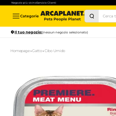
Negozio più vicino
Servizio Clienti
Categorie
Il tuo negozio:
(nessun negozio selezionato)
Homepage
Gatto
Cibo Umido
Stock in tempo reale
Verifica la disponibilità per il ritiro in negozio anche in
1
ora
Prenotazione servizi
Scopri i servizi disponibili nel tuo store preferito e prenotal