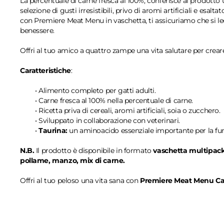
La percentuale di carne fresca al 100%, conferisce al prodotto u
selezione di gusti irresistibili, privo di aromi artificiali e esa
con Premiere Meat Menu in vaschetta, ti assicuriamo che si lecc
benessere.
Offri al tuo amico a quattro zampe una vita salutare per crear
Caratteristiche
:
• Alimento completo per gatti adulti.
• Carne fresca al 100% nella percentuale di carne.
• Ricetta priva di cereali, aromi artificiali, soia o zucchero.
• Sviluppato in collaborazione con veterinari.
•
Taurina:
un aminoacido essenziale importante per la fun
N.B.
Il prodotto è disponibile in formato
vaschetta multipac
pollame, manzo, mix di carne.
Offri al tuo peloso una vita sana con
Premiere Meat Menu Ca