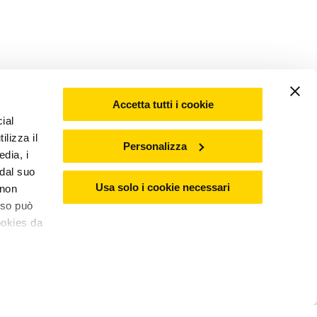
Accetta tutti i cookie
ial
ilizza il
Personalizza
edia, i
 dal suo
Usa solo i cookie necessari
 non
nso può
ookies da