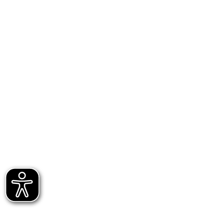
Recensioni Truspilot del prodotto
1017003