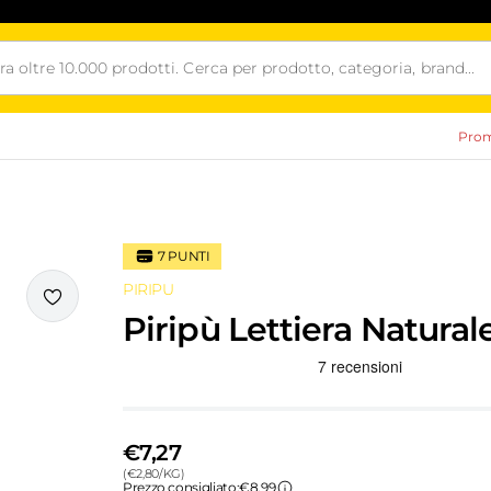
Prom
7
PUNTI
PIRIPU
i
Piripù Lettiera Natural
Recensioni Truspilot del prodotto
€7,27
(
€
2,80
/
KG
)
Prezzo consigliato:
€8,99