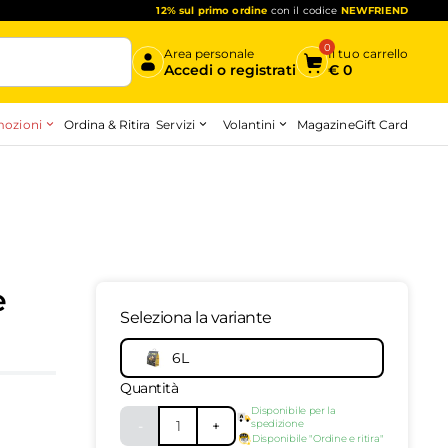
12% sul primo ordine
con il codice
NEWFRIEND
0
Area personale
Il tuo carrello
Accedi o registrati
€
0
ozioni
Servizi
Volantini
Ordina & Ritira
Magazine
Gift Card
Inizia qui
e
Seleziona la variante
10170033
-
top
6L
Quantità
Disponibile per la
-
1
+
spedizione
Disponibile "Ordine e ritira"