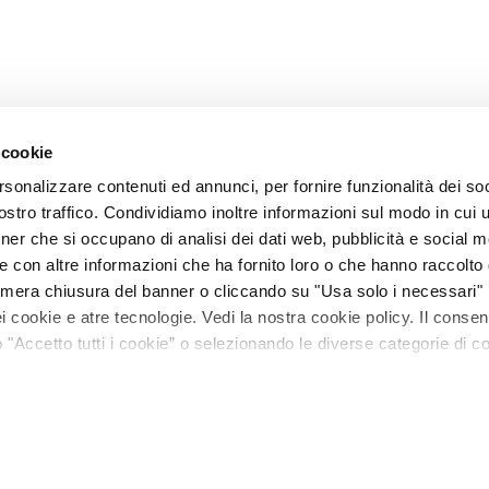
 cookie
rsonalizzare contenuti ed annunci, per fornire funzionalità dei soc
stro traffico. Condividiamo inoltre informazioni sul modo in cui ut
tner che si occupano di analisi dei dati web, pubblicità e social m
e con altre informazioni che ha fornito loro o che hanno raccolto
La mera chiusura del banner o cliccando su "Usa solo i necessari"
 cookie e atre tecnologie. Vedi la nostra cookie policy. Il conse
"Accetto tutti i cookie” o selezionando le diverse categorie di c