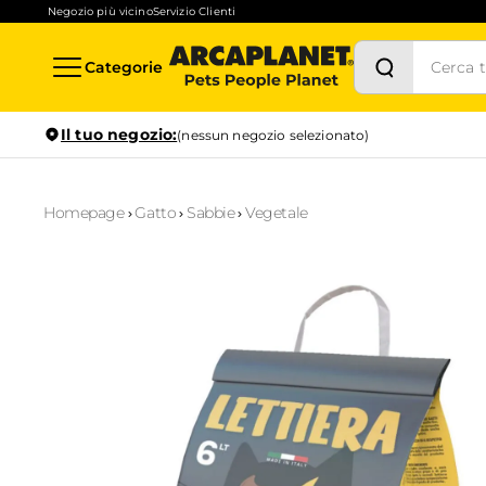
Negozio più vicino
Servizio Clienti
Categorie
Il tuo negozio:
(nessun negozio selezionato)
Homepage
Gatto
Sabbie
Vegetale
Stock in tempo reale
Verifica la disponibilità per il ritiro in negozio anche in
1
ora
Prenotazione servizi
Scopri i servizi disponibili nel tuo store preferito e prenotal