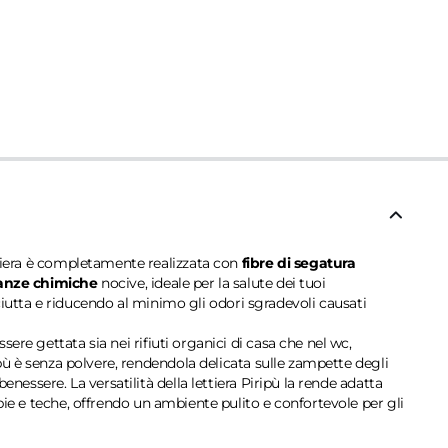
ttiera è completamente realizzata con
fibre di segatura
tanze chimiche
nocive, ideale per la salute dei tuoi
asciutta e riducendo al minimo gli odori sgradevoli causati
sere gettata sia nei rifiuti organici di casa che nel wc,
iripù è senza polvere, rendendola delicata sulle zampette degli
nessere. La versatilità della lettiera Piripù la rende adatta
ie e teche, offrendo un ambiente pulito e confortevole per gli