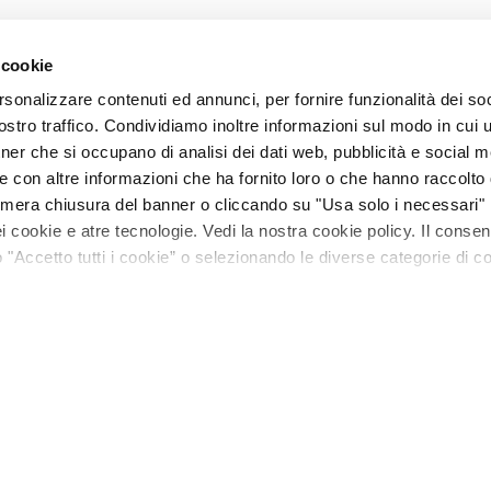
 cookie
rsonalizzare contenuti ed annunci, per fornire funzionalità dei soc
stro traffico. Condividiamo inoltre informazioni sul modo in cui ut
tner che si occupano di analisi dei dati web, pubblicità e social m
e con altre informazioni che ha fornito loro o che hanno raccolto
La mera chiusura del banner o cliccando su "Usa solo i necessari"
 cookie e atre tecnologie. Vedi la nostra cookie policy. Il conse
"Accetto tutti i cookie” o selezionando le diverse categorie di c
le in Silicone Nera
aggio
Recensioni