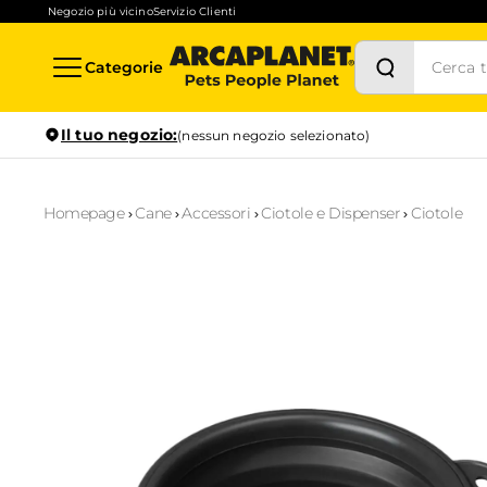
Negozio più vicino
Servizio Clienti
Categorie
Il tuo negozio:
(nessun negozio selezionato)
Homepage
Cane
Accessori
Ciotole e Dispenser
Ciotole
Stock in tempo reale
Verifica la disponibilità per il ritiro in negozio anche in
1
ora
Prenotazione servizi
Scopri i servizi disponibili nel tuo store preferito e prenotal