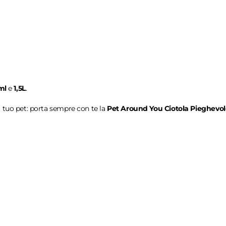
ml
e
1,5L
.
l tuo pet: porta sempre con te la
Pet Around You Ciotola Pieghevole
3
-
bottom