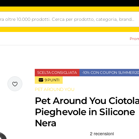
Prom
SCELTA CONSIGLIATA
-10% CON COUPON SUMMER20
9
PUNTI
i
PET AROUND YOU
Pet Around You Ciotol
Pieghevole in Silicone
Nera
Recensioni Truspilot del prodotto