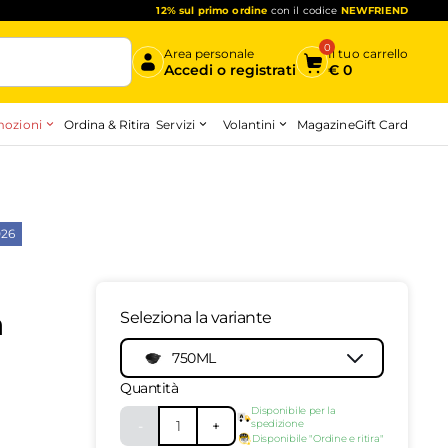
12% sul primo ordine
con il codice
NEWFRIEND
0
Area personale
Il tuo carrello
Accedi o registrati
€
0
ozioni
Servizi
Volantini
Ordina & Ritira
Magazine
Gift Card
Inizia qui
26
a
Seleziona la variante
750ML
Quantità
Disponibile per la
-
1
+
spedizione
10141223
-
top
Disponibile "Ordine e ritira"