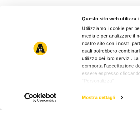
Questo sito web utilizza i
Utilizziamo i cookie per pe
media e per analizzare il no
nostro sito con i nostri par
quali potrebbero combinarl
utilizzo dei loro servizi. 
comporta l’accettazione dei
essere espresso cliccando 
"Personalizza"
Mostra dettagli
Pet Around You Ciotola Pieghevo
Descrizione
Ingredienti
Dos