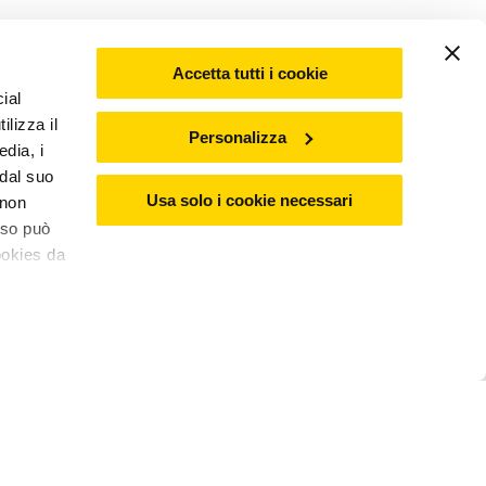
Accetta tutti i cookie
ial
ilizza il
Personalizza
edia, i
 dal suo
Usa solo i cookie necessari
 non
nso può
ookies da
€9,99
Aggiungi al carrello