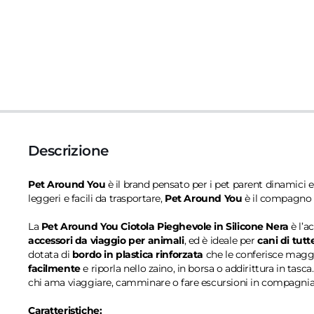
Descrizione
Pet Around You
è il brand pensato per i pet parent dinamici
leggeri e facili da trasportare,
Pet Around You
è il compagno i
La
Pet Around You Ciotola Pieghevole in Silicone Nera
è l’a
accessori da viaggio per animali
, ed è ideale per
cani di tutt
dotata di
bordo in plastica rinforzata
che le conferisce maggi
facilmente
e riporla nello zaino, in borsa o addirittura in tas
chi ama viaggiare, camminare o fare escursioni in compagnia 
Caratteristiche: