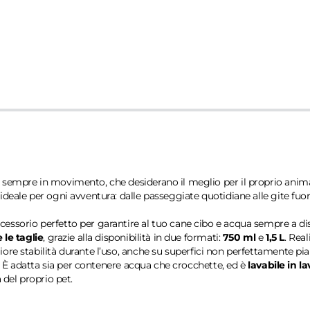
 e sempre in movimento, che desiderano il meglio per il proprio anim
deale per ogni avventura: dalle passeggiate quotidiane alle gite fuor
ccessorio perfetto per garantire al tuo cane cibo e acqua sempre a dis
e le taglie
, grazie alla disponibilità in due formati:
750 ml
e
1,5 L
. Real
ore stabilità durante l’uso, anche su superfici non perfettamente p
ca. È adatta sia per contenere acqua che crocchette, ed è
lavabile in la
del proprio pet.