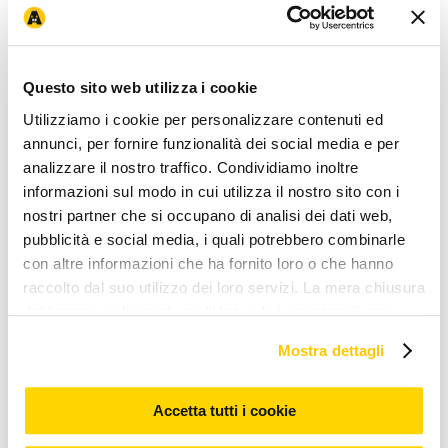
Arcaplanet
Chi siamo
Lavora con noi
Arca for planet
Fondazione
News ed eventi
I
nostri negozi
Brand esclusivi
Magazine
Negozio più vicino
Recesso e
Questo sito web utilizza i cookie
Resi
Utilizziamo i cookie per personalizzare contenuti ed
Novità e servizi
annunci, per fornire funzionalità dei social media e per
APP
Ordina e ritira
Pet wash - lavaggio cani
Assicurazione animali
domestici
Consigli nutrizionali
Modalità di pagamento
analizzare il nostro traffico. Condividiamo inoltre
informazioni sul modo in cui utilizza il nostro sito con i
Iniziative e promozioni
nostri partner che si occupano di analisi dei dati web,
Coupon e codici sconto
Prezzi e sconti esposti
(Omnibus)
Arcacard
Volantino offerte
Promozioni online
30 anni
pubblicità e social media, i quali potrebbero combinarle
Arcaplanet
Arcadays
Black Friday
Cyber Monday
con altre informazioni che ha fornito loro o che hanno
Corporate & Legal
raccolto dal suo utilizzo dei loro servizi. La mera chiusura
Gruppo Arcaplanet
Accessibilità
Accessibilità mobile app
Privacy e
del banner o cliccando su "Usa solo i necessari" non
Cookie Policy
Condizioni di vendita
Condizioni
comporta l’accettazione dei cookie e atre tecnologie. Vedi
d'uso
Whistleblowing
Etichettatura ambientale
Allerte Alimentari
Mostra dettagli
Avvisi di richiamo prodotto
la nostra cookie policy. Il consenso può essere espresso
cliccando "Accetto tutti i cookie” o selezionando le
Assistenza clienti
diverse categorie di cookies da "Personalizza"
Accetta tutti i cookie