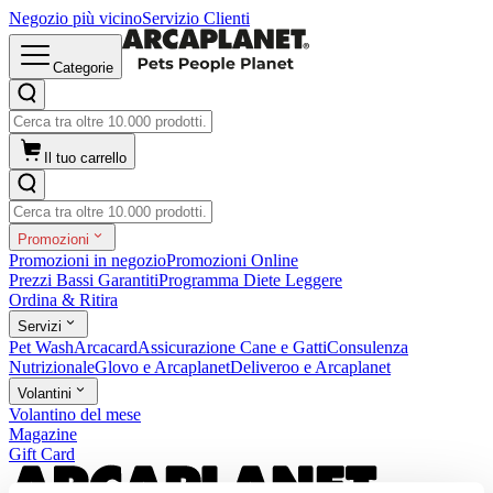
Negozio più vicino
Servizio Clienti
Categorie
Il tuo carrello
Promozioni
Promozioni in negozio
Promozioni Online
Prezzi Bassi Garantiti
Programma Diete Leggere
Ordina & Ritira
Servizi
Pet Wash
Arcacard
Assicurazione Cane e Gatti
Consulenza
Nutrizionale
Glovo e Arcaplanet
Deliveroo e Arcaplanet
Volantini
Volantino del mese
Magazine
Gift Card