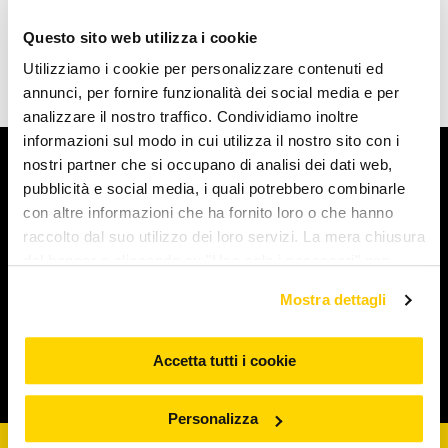
Questo sito web utilizza i cookie
Utilizziamo i cookie per personalizzare contenuti ed
annunci, per fornire funzionalità dei social media e per
analizzare il nostro traffico. Condividiamo inoltre
informazioni sul modo in cui utilizza il nostro sito con i
nostri partner che si occupano di analisi dei dati web,
Arcaplanet
pubblicità e social media, i quali potrebbero combinarle
con altre informazioni che ha fornito loro o che hanno
Novità e servizi
raccolto dal suo utilizzo dei loro servizi. La mera chiusura
del banner o cliccando su "Usa solo i necessari" non
comporta l’accettazione dei cookie e atre tecnologie. Vedi
Iniziative e promozioni
Mostra dettagli
la nostra cookie policy. Il consenso può essere espresso
cliccando "Accetto tutti i cookie” o selezionando le
diverse categorie di cookies da "Personalizza"
Accetta tutti i cookie
Corporate & Legal
Personalizza