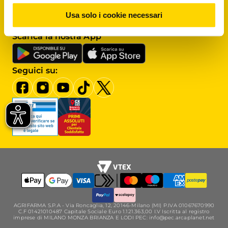
Assistenza clienti
Usa solo i cookie necessari
Scrivici al
Servizio clienti
Scarica la nostra App
Seguici su:
AGRIFARMA S.P.A - Via Roncaglia, 12, 20146-Milano (MI) P.IVA 01067670990
C.F 01421010487 Capitale Sociale Euro 1.121.363,00 I.V Iscritta al registro
imprese di MILANO MONZA BRIANZA E LODI PEC: info@pec.arcaplanet.net