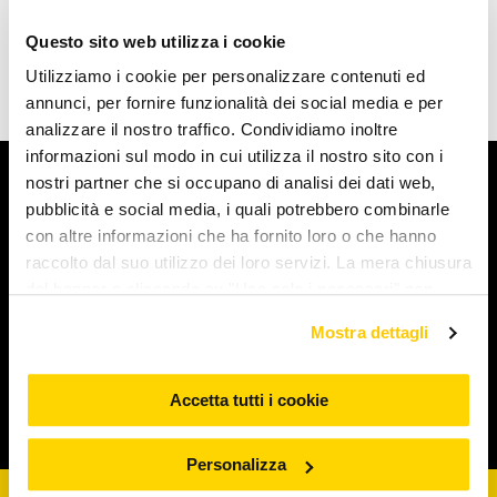
Questo sito web utilizza i cookie
Utilizziamo i cookie per personalizzare contenuti ed
annunci, per fornire funzionalità dei social media e per
analizzare il nostro traffico. Condividiamo inoltre
informazioni sul modo in cui utilizza il nostro sito con i
nostri partner che si occupano di analisi dei dati web,
Arcaplanet
pubblicità e social media, i quali potrebbero combinarle
con altre informazioni che ha fornito loro o che hanno
Novità e servizi
raccolto dal suo utilizzo dei loro servizi. La mera chiusura
del banner o cliccando su "Usa solo i necessari" non
comporta l’accettazione dei cookie e atre tecnologie. Vedi
Iniziative e promozioni
Mostra dettagli
la nostra cookie policy. Il consenso può essere espresso
cliccando "Accetto tutti i cookie” o selezionando le
diverse categorie di cookies da "Personalizza"
Accetta tutti i cookie
Corporate & Legal
Personalizza