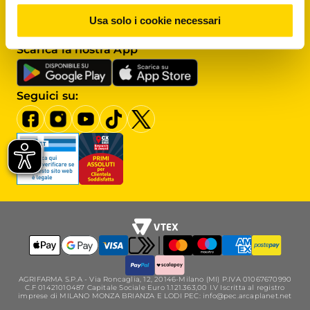
Assistenza clienti
Usa solo i cookie necessari
Scrivici al
Servizio clienti
Scarica la nostra App
Seguici su:
AGRIFARMA S.P.A - Via Roncaglia, 12, 20146-Milano (MI) P.IVA 01067670990
C.F 01421010487 Capitale Sociale Euro 1.121.363,00 I.V Iscritta al registro
imprese di MILANO MONZA BRIANZA E LODI PEC: info@pec.arcaplanet.net