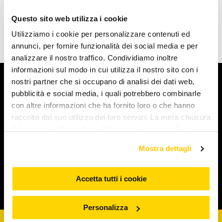
Questo sito web utilizza i cookie
Utilizziamo i cookie per personalizzare contenuti ed
annunci, per fornire funzionalità dei social media e per
analizzare il nostro traffico. Condividiamo inoltre
informazioni sul modo in cui utilizza il nostro sito con i
nostri partner che si occupano di analisi dei dati web,
Arcaplanet
pubblicità e social media, i quali potrebbero combinarle
con altre informazioni che ha fornito loro o che hanno
Novità e servizi
raccolto dal suo utilizzo dei loro servizi. La mera chiusura
del banner o cliccando su "Usa solo i necessari" non
comporta l’accettazione dei cookie e atre tecnologie. Vedi
Iniziative e promozioni
Mostra dettagli
la nostra cookie policy. Il consenso può essere espresso
cliccando "Accetto tutti i cookie” o selezionando le
diverse categorie di cookies da "Personalizza"
Accetta tutti i cookie
Corporate & Legal
Personalizza