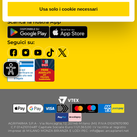
Assistenza clienti
Usa solo i cookie necessari
Scrivici al
Servizio clienti
Scarica la nostra App
Seguici su:
AGRIFARMA S.P.A - Via Roncaglia, 12, 20146-Milano (MI) P.IVA 01067670990
C.F 01421010487 Capitale Sociale Euro 1.121.363,00 I.V Iscritta al registro
imprese di MILANO MONZA BRIANZA E LODI PEC: info@pec.arcaplanet.net