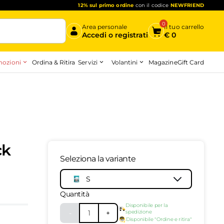
12% sul primo ordine
con il codice
NEWFRIEND
0
Area personale
Il tuo carrello
Accedi o registrati
€
0
ozioni
Servizi
Volantini
Ordina & Ritira
Magazine
Gift Card
Inizia qui
ck
Seleziona la variante
S
10166116
-
top
Quantità
Disponibile per la
-
1
+
spedizione
Disponibile "Ordine e ritira"