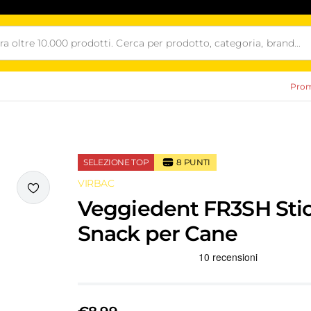
Prom
SELEZIONE TOP
8
PUNTI
VIRBAC
i
Veggiedent FR3SH Sti
Snack per Cane
Recensioni Truspilot del prodotto