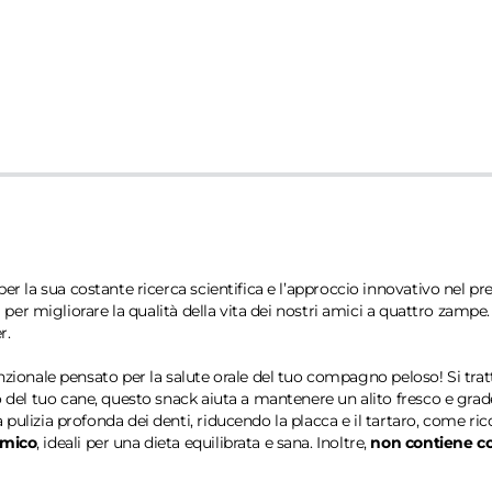
per la sua costante ricerca scientifica e l’approccio innovativo nel p
i per migliorare la qualità della vita dei nostri amici a quattro zampe. 
r.
unzionale pensato per la salute orale del tuo compagno peloso! Si tra
ato del tuo cane, questo snack aiuta a mantenere un alito fresco e gr
a pulizia profonda dei denti, riducendo la placca e il tartaro, come r
emico
, ideali per una dieta equilibrata e sana. Inoltre,
non contiene co