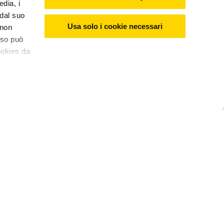
edia, i
 dal suo
Usa solo i cookie necessari
 non
nso può
ookies da
€8,99
(
€
449,50
/
KG
)
Aggiungi al carrello