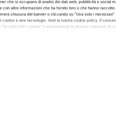
tner che si occupano di analisi dei dati web, pubblicità e social m
e con altre informazioni che ha fornito loro o che hanno raccolto
La mera chiusura del banner o cliccando su "Usa solo i necessari"
 cookie e atre tecnologie. Vedi la nostra cookie policy. Il conse
"Accetto tutti i cookie” o selezionando le diverse categorie di c
per Cane
Recensioni