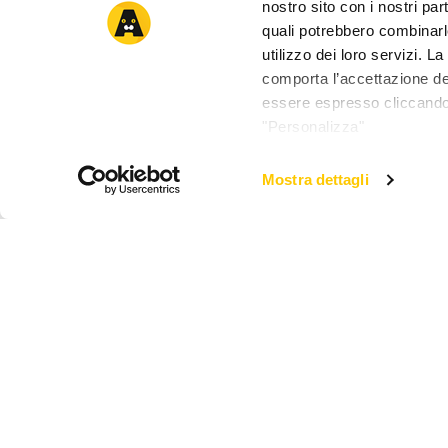
nostro sito con i nostri par
quali potrebbero combinarl
utilizzo dei loro servizi. 
comporta l’accettazione dei
essere espresso cliccando 
"Personalizza"
Mostra dettagli
Veggiedent FR3SH Stick Snack 
Descrizione
Ingredienti
Dosaggio