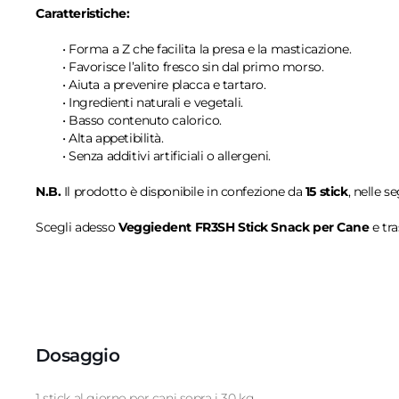
Caratteristiche:
• Forma a Z che facilita la presa e la masticazione.
• Favorisce l’alito fresco sin dal primo morso.
• Aiuta a prevenire placca e tartaro.
• Ingredienti naturali e vegetali.
• Basso contenuto calorico.
• Alta appetibilità.
• Senza additivi artificiali o allergeni.
N.B.
Il prodotto è disponibile in confezione da
15 stick
, nelle s
Scegli adesso
Veggiedent FR3SH Stick Snack per Cane
e tra
Dosaggio
1 stick al giorno per cani sopra i 30 kg