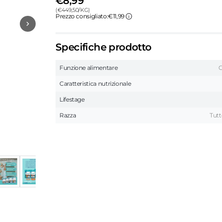
€8,99
(
€
449,50
/
KG
)
Prezzo consigliato:
€11,99
Specifiche prodotto
Funzione alimentare
C
Caratteristica nutrizionale
Lifestage
Razza
Tutt