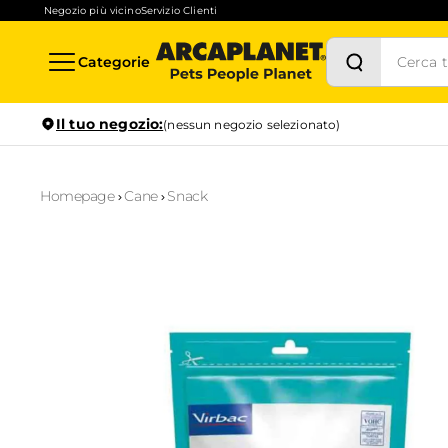
Negozio più vicino
Servizio Clienti
Categorie
Il tuo negozio:
(nessun negozio selezionato)
Homepage
Cane
Snack
Stock in tempo reale
Verifica la disponibilità per il ritiro in negozio anche in
1
ora
Prenotazione servizi
Scopri i servizi disponibili nel tuo store preferito e prenotal