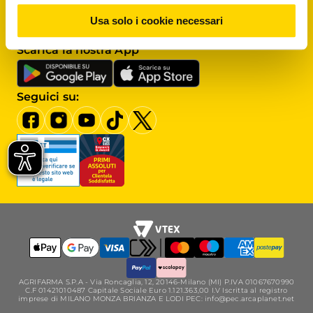
Assistenza clienti
Usa solo i cookie necessari
Scrivici al
Servizio clienti
Scarica la nostra App
Seguici su:
AGRIFARMA S.P.A - Via Roncaglia, 12, 20146-Milano (MI) P.IVA 01067670990
C.F 01421010487 Capitale Sociale Euro 1.121.363,00 I.V Iscritta al registro
imprese di MILANO MONZA BRIANZA E LODI PEC: info@pec.arcaplanet.net