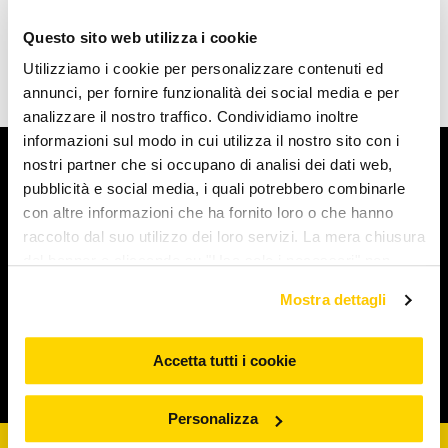
Questo sito web utilizza i cookie
Utilizziamo i cookie per personalizzare contenuti ed
annunci, per fornire funzionalità dei social media e per
analizzare il nostro traffico. Condividiamo inoltre
informazioni sul modo in cui utilizza il nostro sito con i
nostri partner che si occupano di analisi dei dati web,
Arcaplanet
pubblicità e social media, i quali potrebbero combinarle
con altre informazioni che ha fornito loro o che hanno
Novità e servizi
raccolto dal suo utilizzo dei loro servizi. La mera chiusura
del banner o cliccando su "Usa solo i necessari" non
comporta l’accettazione dei cookie e atre tecnologie. Vedi
Iniziative e promozioni
Mostra dettagli
la nostra cookie policy. Il consenso può essere espresso
cliccando "Accetto tutti i cookie” o selezionando le
diverse categorie di cookies da "Personalizza"
Accetta tutti i cookie
Corporate & Legal
Personalizza