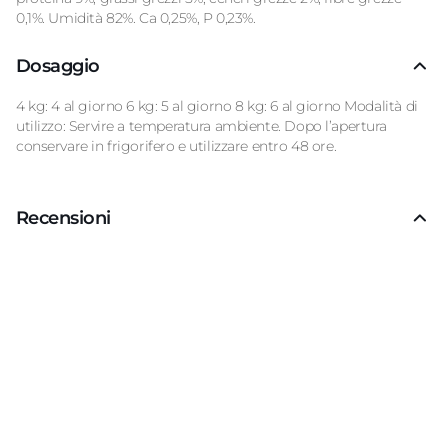
0,1%. Umidità 82%. Ca 0,25%, P 0,23%.
Dosaggio
4 kg: 4 al giorno 6 kg: 5 al giorno 8 kg: 6 al giorno Modalità di
utilizzo: Servire a temperatura ambiente. Dopo l’apertura
conservare in frigorifero e utilizzare entro 48 ore.
Recensioni
Recensioni Truspilot del prodotto
10169751
-
bott