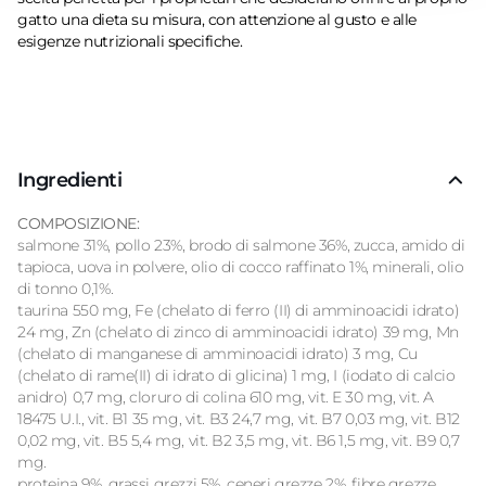
gatto una dieta su misura, con attenzione al gusto e alle
esigenze nutrizionali specifiche.
Ingredienti
COMPOSIZIONE:
salmone 31%, pollo 23%, brodo di salmone 36%, zucca, amido di
tapioca, uova in polvere, olio di cocco raffinato 1%, minerali, olio
di tonno 0,1%.
taurina 550 mg, Fe (chelato di ferro (II) di amminoacidi idrato)
24 mg, Zn (chelato di zinco di amminoacidi idrato) 39 mg, Mn
(chelato di manganese di amminoacidi idrato) 3 mg, Cu
(chelato di rame(II) di idrato di glicina) 1 mg, I (iodato di calcio
anidro) 0,7 mg, cloruro di colina 610 mg, vit. E 30 mg, vit. A
18475 U.I., vit. B1 35 mg, vit. B3 24,7 mg, vit. B7 0,03 mg, vit. B12
0,02 mg, vit. B5 5,4 mg, vit. B2 3,5 mg, vit. B6 1,5 mg, vit. B9 0,7
mg.
proteina 9%, grassi grezzi 5%, ceneri grezze 2%, fibre grezze