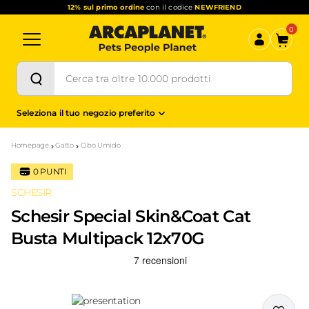
12% sul primo ordine
con il codice
NEWFRIEND
0
Seleziona il tuo negozio preferito
Homepage
Gatto
Cibo Umido
0
PUNTI
SCHESIR
Schesir Special Skin&Coat Cat
Busta Multipack 12x70G
Recensioni Truspilot del prodotto
10169751
-
top