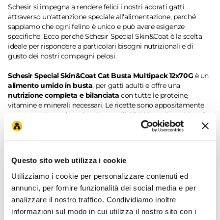
Schesir si impegna a rendere felici i nostri adorati gatti
attraverso un'attenzione speciale all'alimentazione, perché
sappiamo che ogni felino è unico e può avere esigenze
specifiche. Ecco perché Schesir Special Skin&Coat è la scelta
ideale per rispondere a particolari bisogni nutrizionali e di
gusto dei nostri compagni pelosi.
Schesir Special Skin&Coat Cat Busta Multipack 12x70G
è un
alimento umido in busta
, per gatti adulti e offre una
nutrizione completa e bilanciata
con tutte le proteine,
vitamine e minerali necessari. Le ricette sono appositamente
create per rispondere ai veri e specifici fabbisogni nutrizionali
dei gatti adulti, garantendo un'esperienza culinaria deliziosa e
salutare. Questo prodotto
senza cereali
contiene
proteine di
alta qualità,
questa prelibatezza utilizza
ingredienti di alta
qualità
, processati il meno possibile, preservando il loro valore
Questo sito web utilizza i cookie
nutrizionale per il massimo beneficio del tuo animale
domestico. La ricetta, specificamente formulata,
supporta il
Utilizziamo i cookie per personalizzare contenuti ed
benessere di pelo e cute
, con ingredienti di prima qualità
annunci, per fornire funzionalità dei social media e per
come vero salmone e pollo, arricchita con olio di cocco e olio
analizzare il nostro traffico. Condividiamo inoltre
di tonno, tutti frullati per creare una mousse irresistibile.
informazioni sul modo in cui utilizza il nostro sito con i
Confezionato in pratiche buste da 80G, questo multipack offre