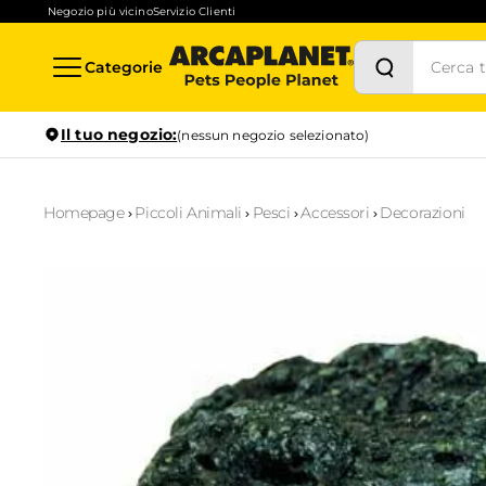
Negozio più vicino
Servizio Clienti
Categorie
Il tuo negozio:
(nessun negozio selezionato)
Homepage
Piccoli Animali
Pesci
Accessori
Decorazioni
Stock in tempo reale
Verifica la disponibilità per il ritiro in negozio anche in
1
ora
Prenotazione servizi
Scopri i servizi disponibili nel tuo store preferito e prenotal