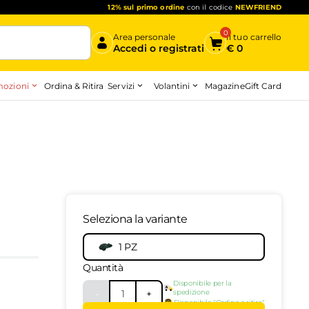
12% sul primo ordine
con il codice
NEWFRIEND
0
Area personale
Il tuo carrello
Accedi o registrati
€
0
ozioni
Servizi
Volantini
Ordina & Ritira
Magazine
Gift Card
Inizia qui
Seleziona la variante
00037583
-
top
1 PZ
Quantità
Disponibile per la
-
1
+
spedizione
Disponibile "Ordine e ritira"