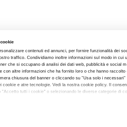
 cookie
rsonalizzare contenuti ed annunci, per fornire funzionalità dei soc
stro traffico. Condividiamo inoltre informazioni sul modo in cui ut
tner che si occupano di analisi dei dati web, pubblicità e social m
e con altre informazioni che ha fornito loro o che hanno raccolto
La mera chiusura del banner o cliccando su "Usa solo i necessari"
 cookie e atre tecnologie. Vedi la nostra cookie policy. Il conse
"Accetto tutti i cookie” o selezionando le diverse categorie di c