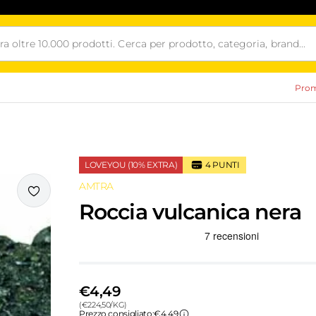
Prom
LOVEYOU (10% EXTRA)
4
PUNTI
AMTRA
i
Roccia vulcanica nera
Recensioni Truspilot del prodotto
€4,49
(
€
224,50
/
KG
)
Prezzo consigliato:
€4,49