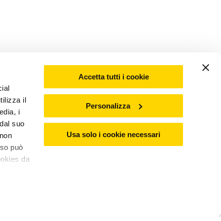
Accetta tutti i cookie
ial
ilizza il
Personalizza
edia, i
 dal suo
Usa solo i cookie necessari
 non
nso può
ookies da