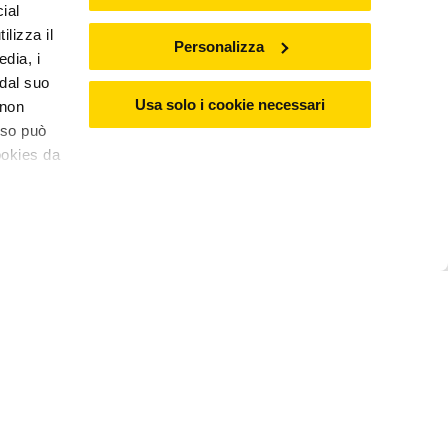
ial
ilizza il
Personalizza
edia, i
 dal suo
Usa solo i cookie necessari
 non
nso può
ookies da