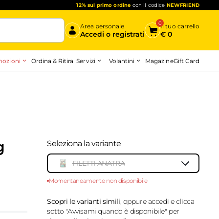
12% sul primo ordine
con il codice
NEWFRIEND
0
Area personale
Il tuo carrello
Accedi o registrati
€
0
ozioni
Servizi
Volantini
Ordina & Ritira
Magazine
Gift Card
Inizia qui
g
Seleziona la variante
FILETTI ANATRA
Momentaneamente non disponibile
10187314
-
top
Scopri le varianti simili
, oppure accedi e clicca
sotto "Avvisami quando è disponibile" per