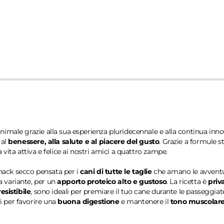
imale grazie alla sua esperienza pluridecennale e alla continua innov
 al
benessere, alla salute e al piacere del gusto
. Grazie a formule s
 vita attiva e felice ai nostri amici a quattro zampe.
snack secco pensata per i
cani di tutte le taglie
che amano le avventur
 variante, per un
apporto proteico alto e gustoso
. La ricetta è
priva
esistibile
, sono ideali per premiare il tuo cane durante le passeggi
i per favorire una
buona digestione
e mantenere il
tono muscolar