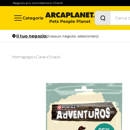
Negozio più vicino
Servizio Clienti
Categorie
Il tuo negozio:
(nessun negozio selezionato)
Homepage
Cane
Snack
Stock in tempo reale
Verifica la disponibilità per il ritiro in negozio anche in
1
ora
Prenotazione servizi
Scopri i servizi disponibili nel tuo store preferito e prenotal