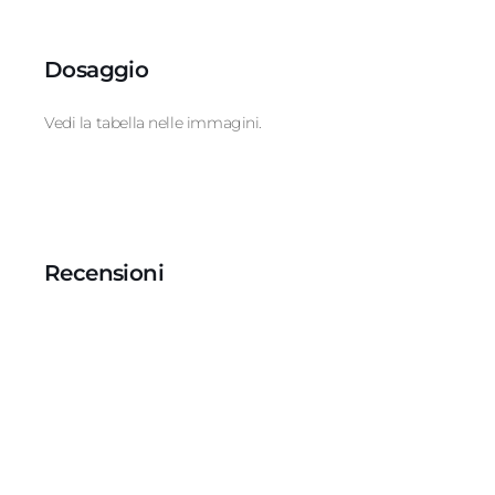
Dosaggio
Vedi la tabella nelle immagini.
Recensioni
Recensioni Truspilot del prodotto
1018731