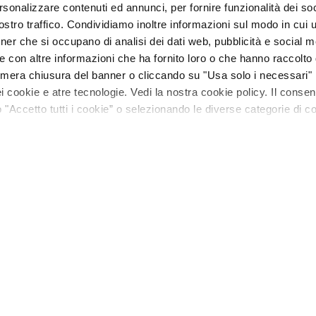
rsonalizzare contenuti ed annunci, per fornire funzionalità dei soc
stro traffico. Condividiamo inoltre informazioni sul modo in cui ut
tner che si occupano di analisi dei dati web, pubblicità e social m
e con altre informazioni che ha fornito loro o che hanno raccolto
La mera chiusura del banner o cliccando su "Usa solo i necessari"
 cookie e atre tecnologie. Vedi la nostra cookie policy. Il conse
"Accetto tutti i cookie” o selezionando le diverse categorie di c