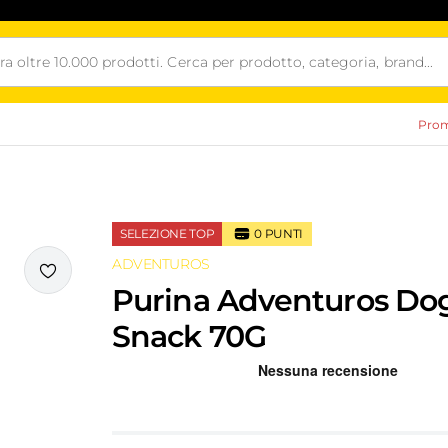
Prom
SELEZIONE TOP
0
PUNTI
ADVENTUROS
i
Purina Adventuros Do
Snack 70G
Recensioni Truspilot del prodotto