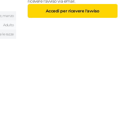
ricevere l'avviso via email.
Accedi per ricevere l'avviso
le, manzo
Adulto
e le razze