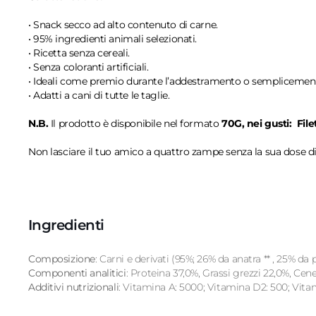
• Snack secco ad alto contenuto di carne.
• 95% ingredienti animali selezionati.
• Ricetta senza cereali.
• Senza coloranti artificiali.
• Ideali come premio durante l’addestramento o semplicement
• Adatti a cani di tutte le taglie.
N.B.
Il prodotto è disponibile nel formato
70G, nei gusti:
File
Non lasciare il tuo amico a quattro zampe senza la sua dose di
Ingredienti
Composizione
: Carni e derivati (95%; 26% da anatra ** , 25% da
Componenti analitici
: Proteina 37,0%, Grassi grezzi 22,0%, Cen
Additivi nutrizionali
: Vitamina A: 5000; Vitamina D2: 500; Vitam