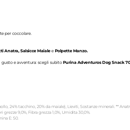
e per coccolare.
tti Anatra, Salsicce Maiale
e
Polpette Manzo.
 gusto e avventura: scegli subito
Purina Adventuros Dog Snack 7
 pollo, 24% tacchino, 20% da maiale), Lieviti, Sostanze minerali. ** Anat
eri grezze 9,0%, Fibra grezza 1,0%, Umidita 30,0%.
ina E: 50.