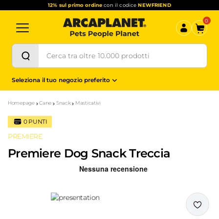
12% sul primo ordine
con il codice
NEWFRIEND
0
Seleziona il tuo negozio preferito
Homepage
Cane
Snack
Masticativi
0
PUNTI
PREMIERE
Premiere Dog Snack Treccia
Recensioni Truspilot del prodotto
10151531
-
top