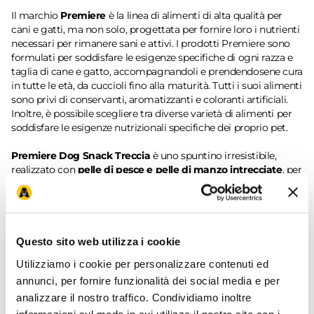
Il marchio
Premiere
è la linea di alimenti di alta qualità per
cani e gatti, ma non solo, progettata per fornire loro i nutrienti
necessari per rimanere sani e attivi. I prodotti Premiere sono
formulati per soddisfare le esigenze specifiche di ogni razza e
taglia di cane e gatto, accompagnandoli e prendendosene cura
in tutte le età, da cuccioli fino alla maturità. Tutti i suoi alimenti
sono privi di conservanti, aromatizzanti e coloranti artificiali.
Inoltre, è possibile scegliere tra diverse varietà di alimenti per
soddisfare le esigenze nutrizionali specifiche dei proprio pet.
Premiere Dog Snack Treccia
è uno spuntino irresistibile,
realizzato con
pelle di pesce e pelle di manzo intrecciate
, per
offrire un’esperienza di masticazione prolungata e
soddisfacente. Perfetto per cani di tutte le taglie, questo snack
aiuta a mantenere l’
igiene orale
, contribuendo alla riduzione
della placca grazie alla sua consistenza dura. La sua
ricetta
senza cereali e glutine
lo rende adatto anche ai cani con
Questo sito web utilizza i cookie
sensibilità alimentari, mentre il
basso contenuto di grassi
è
Utilizziamo i cookie per personalizzare contenuti ed
ideale per chi deve mantenere il peso sotto controllo. Inoltre, è
annunci, per fornire funzionalità dei social media e per
completamente
senza zuccheri, soia e coloranti artificiali
, per
una scelta sana e naturale.
analizzare il nostro traffico. Condividiamo inoltre