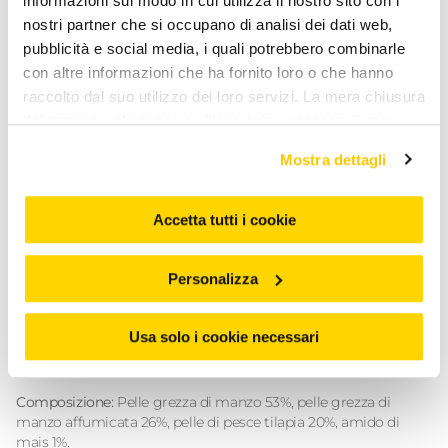
informazioni sul modo in cui utilizza il nostro sito con i
Caratteristiche:
nostri partner che si occupano di analisi dei dati web,
pubblicità e social media, i quali potrebbero combinarle
• Ricetta senza cereali e senza glutine.
con altre informazioni che ha fornito loro o che hanno
• Masticativo a basso contenuto di grassi.
• Con pelle di pesce e manzo intrecciate per un’esperienza
raccolto dal suo utilizzo dei loro servizi. La mera chiusura
gustosa.
del banner o cliccando su "Usa solo i necessari" non
• Aiuta a mantenere l’igiene orale.
comporta l’accettazione dei cookie e atre tecnologie. Vedi
• Aiuta a mantenere l’igiene orale.
Mostra dettagli
la nostra cookie policy. Il consenso può essere espresso
cliccando "Accetto tutti i cookie” o selezionando le
N.B.
Il prodotto è disponibile nel formato da
2 pezzi.
diverse categorie di cookies da "Personalizza"
Accetta tutti i cookie
Regala al tuo cane uno snack irresistibile con
Premiere Dog
Snack Treccia
! Provalo subito e rendi ogni morso un
Personalizza
momento speciale!
Usa solo i cookie necessari
Ingredienti
Composizione:
Pelle grezza di manzo 53%, pelle grezza di
manzo affumicata 26%, pelle di pesce tilapia 20%, amido di
mais 1%.