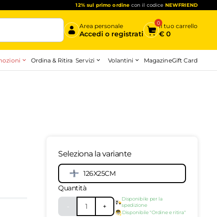
12% sul primo ordine
con il codice
NEWFRIEND
0
Area personale
Il tuo carrello
Accedi o registrati
€
0
ozioni
Servizi
Volantini
Ordina & Ritira
Magazine
Gift Card
Inizia qui
Seleziona la variante
126X25CM
10177392
-
top
Quantità
Disponibile per la
-
1
+
spedizione
Disponibile "Ordine e ritira"