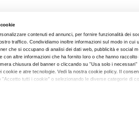
 cookie
rsonalizzare contenuti ed annunci, per fornire funzionalità dei soc
stro traffico. Condividiamo inoltre informazioni sul modo in cui ut
tner che si occupano di analisi dei dati web, pubblicità e social m
e con altre informazioni che ha fornito loro o che hanno raccolto
La mera chiusura del banner o cliccando su "Usa solo i necessari"
 cookie e atre tecnologie. Vedi la nostra cookie policy. Il conse
"Accetto tutti i cookie” o selezionando le diverse categorie di c
 per Gatti