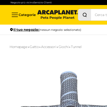
Negozio più vicino
Servizio Clienti
Categorie
Il tuo negozio:
(nessun negozio selezionato)
Homepage
Gatto
Accessori
Giochi
Tunnel
Stock in tempo reale
Verifica la disponibilità per il ritiro in negozio anche in
1
ora
Prenotazione servizi
Scopri i servizi disponibili nel tuo store preferito e prenotal