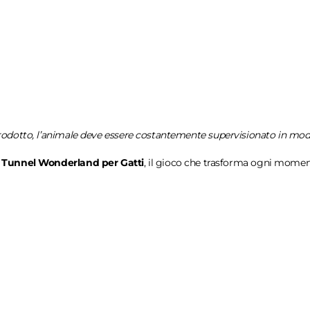
l prodotto, l’animale deve essere costantemente supervisionato in modo
 Tunnel Wonderland per Gatti
, il gioco che trasforma ogni momen
2
-
bottom