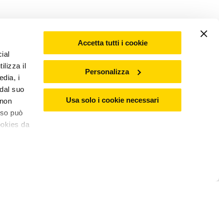
Accetta tutti i cookie
ial
ilizza il
Personalizza
edia, i
 dal suo
Usa solo i cookie necessari
 non
nso può
ookies da
€16,99
Aggiungi al carrello