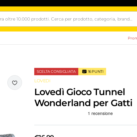
Prom
SCELTA CONSIGLIATA
16
PUNTI
LOVEDI
i
Lovedì Gioco Tunnel
Wonderland per Gatti
Recensioni Truspilot del prodotto