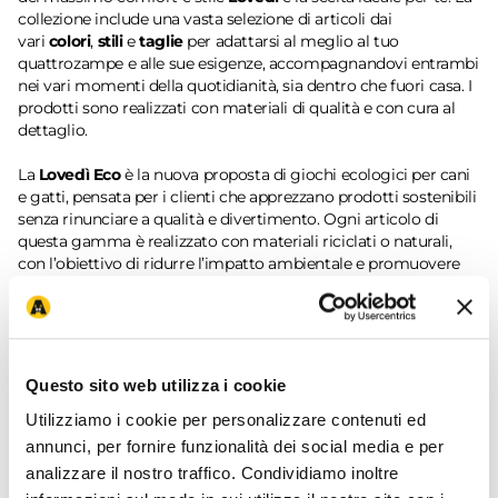
collezione include una vasta selezione di articoli dai
vari
colori
,
stili
e
taglie
per adattarsi al meglio al tuo
quattrozampe e alle sue esigenze, accompagnandovi entrambi
nei vari momenti della quotidianità, sia dentro che fuori casa. I
prodotti sono realizzati con materiali di qualità e con cura al
dettaglio.
La
Lovedì Eco
è la nuova proposta di giochi ecologici per cani
e gatti, pensata per i clienti che apprezzano prodotti sostenibili
senza rinunciare a qualità e divertimento. Ogni articolo di
questa gamma è realizzato con materiali riciclati o naturali,
con l’obiettivo di ridurre l’impatto ambientale e promuovere
un approccio più responsabile nei confronti del pianeta. Il
packaging è stato studiato per rispecchiare l’impegno verso la
sostenibilità: ogni confezione è ottimizzata in termini di
dimensioni e materiali, riducendo sprechi e migliorando la
logistica, per un’impronta ecologica complessiva più leggera.
Questo sito web utilizza i cookie
La grafica naturale e armoniosa richiama immediatamente il
legame con l’ambiente, e le icone informative presenti
Utilizziamo i cookie per personalizzare contenuti ed
spiegano chiaramente la componente sostenibile di ciascun
annunci, per fornire funzionalità dei social media e per
prodotto, come l'uso di materiali riciclati o alternativi naturali.
analizzare il nostro traffico. Condividiamo inoltre