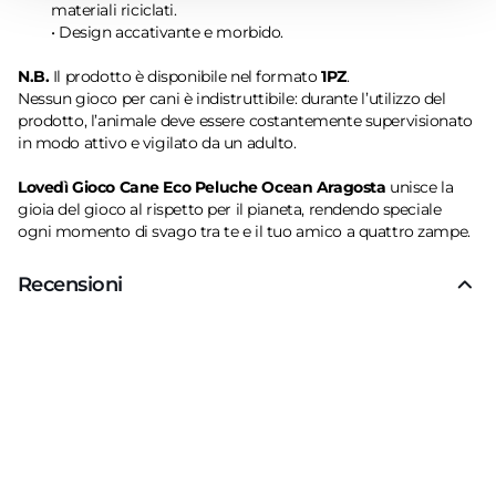
materiali riciclati.
• Design accativante e morbido.
N.B.
Il prodotto è disponibile nel formato
1PZ
.
Nessun gioco per cani è indistruttibile: durante l’utilizzo del
prodotto, l’animale deve essere costantemente supervisionato
in modo attivo e vigilato da un adulto.
Lovedì Gioco Cane Eco Peluche Ocean Aragosta
unisce la
gioia del gioco al rispetto per il pianeta, rendendo speciale
ogni momento di svago tra te e il tuo amico a quattro zampe.
Recensioni
Recensioni Truspilot del prodotto
10173979
-
bott