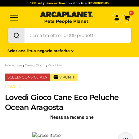
12% sul primo ordine
con il codice
NEWFRIEND
0
Seleziona il tuo negozio preferito
Homepage
Cane
Giochi
Giochi Vari
SCELTA CONSIGLIATA
7
PUNTI
LOVEDI
Lovedì Gioco Cane Eco Peluche
Ocean Aragosta
Recensioni Truspilot del prodotto
10173979
-
top