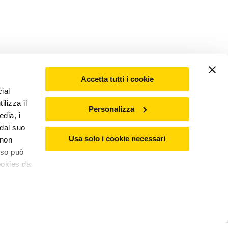
Accetta tutti i cookie
ial
ilizza il
Personalizza
edia, i
 dal suo
Usa solo i cookie necessari
 non
nso può
ookies da