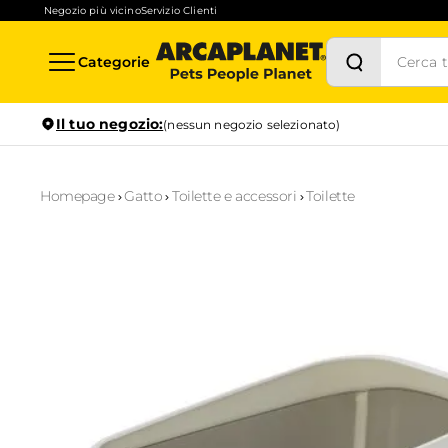
Negozio più vicino
Servizio Clienti
Categorie
Il tuo negozio:
(nessun negozio selezionato)
Homepage
Gatto
Toilette e accessori
Toilette
Stock in tempo reale
Verifica la disponibilità per il ritiro in negozio anche in
1
ora
Prenotazione servizi
Scopri i servizi disponibili nel tuo store preferito e prenotal