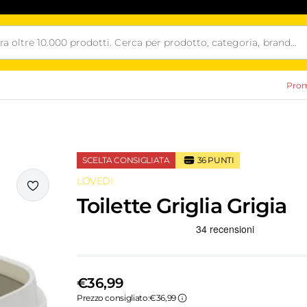
Prom
SCELTA CONSIGLIATA
36
PUNTI
LOVEDI
i
Toilette Griglia Grigia
Recensioni Truspilot del prodotto
€36,99
Prezzo consigliato:
€36,99