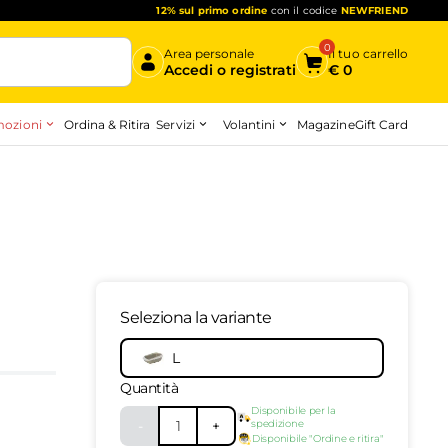
12% sul primo ordine
con il codice
NEWFRIEND
0
Area personale
Il tuo carrello
Accedi o registrati
€
0
ozioni
Servizi
Volantini
Ordina & Ritira
Magazine
Gift Card
Inizia qui
Seleziona la variante
10111435
-
top
L
Quantità
Disponibile per la
-
1
+
spedizione
Disponibile "Ordine e ritira"