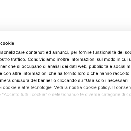
 cookie
rsonalizzare contenuti ed annunci, per fornire funzionalità dei soc
stro traffico. Condividiamo inoltre informazioni sul modo in cui ut
tner che si occupano di analisi dei dati web, pubblicità e social m
e con altre informazioni che ha fornito loro o che hanno raccolto
La mera chiusura del banner o cliccando su "Usa solo i necessari"
 cookie e atre tecnologie. Vedi la nostra cookie policy. Il conse
"Accetto tutti i cookie” o selezionando le diverse categorie di c