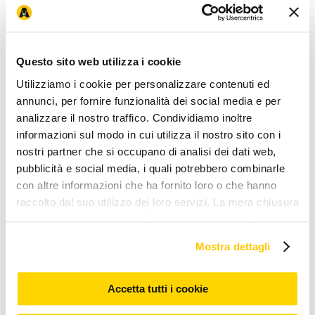
Arcaplanet
Chi siamo
Lavora con noi
Arca for planet
Fondazione
News ed eventi
I
nostri negozi
Brand esclusivi
Magazine
Negozio più vicino
Recesso e
Questo sito web utilizza i cookie
Resi
Utilizziamo i cookie per personalizzare contenuti ed
Novità e servizi
annunci, per fornire funzionalità dei social media e per
APP
Ordina e ritira
Pet wash - lavaggio cani
Assicurazione animali
domestici
Consigli nutrizionali
Modalità di pagamento
analizzare il nostro traffico. Condividiamo inoltre
informazioni sul modo in cui utilizza il nostro sito con i
Iniziative e promozioni
nostri partner che si occupano di analisi dei dati web,
Coupon e codici sconto
Prezzi e sconti esposti
(Omnibus)
Arcacard
Volantino offerte
Promozioni online
30 anni
pubblicità e social media, i quali potrebbero combinarle
Arcaplanet
Arcadays
Black Friday
Cyber Monday
con altre informazioni che ha fornito loro o che hanno
Corporate & Legal
raccolto dal suo utilizzo dei loro servizi. La mera chiusura
Gruppo Arcaplanet
Accessibilità
Accessibilità mobile app
Privacy e
del banner o cliccando su "Usa solo i necessari" non
Cookie Policy
Condizioni di vendita
Condizioni
comporta l’accettazione dei cookie e atre tecnologie. Vedi
d'uso
Whistleblowing
Etichettatura ambientale
Allerte Alimentari
Mostra dettagli
Avvisi di richiamo prodotto
la nostra cookie policy. Il consenso può essere espresso
cliccando "Accetto tutti i cookie” o selezionando le
Assistenza clienti
diverse categorie di cookies da "Personalizza"
Accetta tutti i cookie