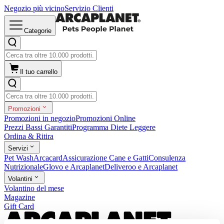
Negozio più vicino
Servizio Clienti
Categorie
Il tuo carrello
Promozioni
Promozioni in negozio
Promozioni Online
Prezzi Bassi Garantiti
Programma Diete Leggere
Ordina & Ritira
Servizi
Pet Wash
Arcacard
Assicurazione Cane e Gatti
Consulenza
Nutrizionale
Glovo e Arcaplanet
Deliveroo e Arcaplanet
Volantini
Volantino del mese
Magazine
Gift Card