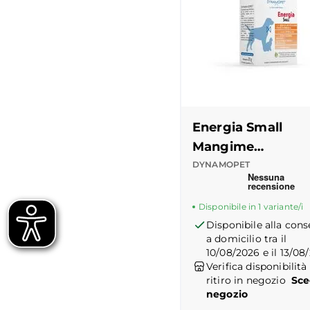
Energia Small
Mangime
Complementare
DYNAMOPET
Recensioni Truspilot
Disponibile in 1 variante/i
Disponibile alla con
a domicilio tra il
10/08/2026 e il 13/08
Verifica disponibilità 
ritiro in negozio
Sce
negozio