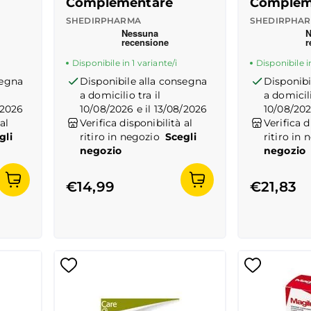
Complementare
Complem
er
SHEDIRPHARMA
SHEDIRPHA
 del prodotto
Recensioni Truspilot del prodotto
10176754
-
center
Recensioni
10176755
Disponibile in 1 variante/i
Disponibile in
segna
Disponibile alla consegna
Disponibi
a domicilio tra il
a domicili
/2026
10/08/2026 e il 13/08/2026
10/08/202
al
Verifica disponibilità al
Verifica d
gli
ritiro in negozio
Scegli
ritiro in 
negozio
negozio
€14,99
€21,83