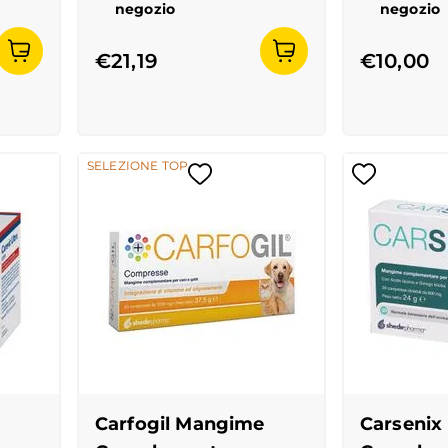
negozio
negozio
€21,19
€10,00
SELEZIONE TOP
Carfogil Mangime
Carseni