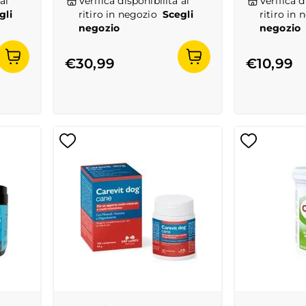
al
Verifica disponibilità al
Verifica d
gli
ritiro in negozio
Scegli
ritiro in 
negozio
negozio
€30,99
€10,99