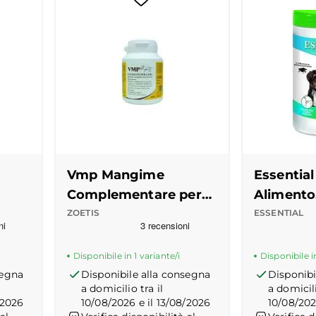
Vmp Mangime
Essential
Complementare per
Alimento
n
Cani
Complem
ZOETIS
ESSENTIAL
 del prodotto
Recensioni Truspilot del prodotto
10118545
-
center
Recensioni
0000089
Polvere
Disponibile in 1 variante/i
Disponibile in
segna
Disponibile alla consegna
Disponibi
a domicilio tra il
a domicili
/2026
10/08/2026 e il 13/08/2026
10/08/202