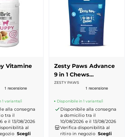
py Vitamine
Zesty Paws Advance
9 in 1 Chews
Multifunzionale
ZESTY PAWS
 Truspilot del prodotto
-
center
Recensioni Truspilot del prodott
10176401
-
center
Senior Alimento
Complementare
 1 variante/i
Disponibile in 1 variante/i
le alla consegna
Disponibile alla consegna
o tra il
a domicilio tra il
6 e il 13/08/2026
10/08/2026 e il 13/08/2026
isponibilità al
Verifica disponibilità al
negozio
Scegli
ritiro in negozio
Scegli