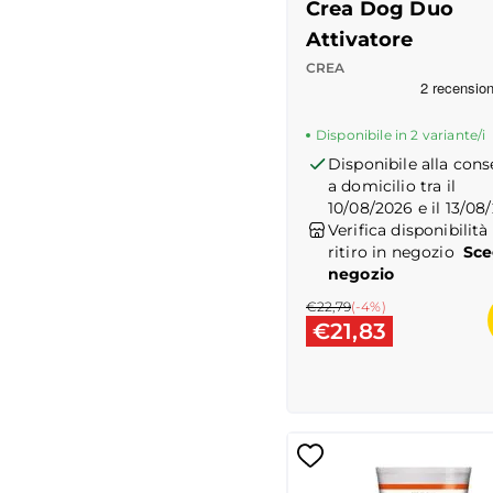
Crea Dog Duo
Attivatore
CREA
Recensioni Truspilot
Disponibile in 2 variante/i
Disponibile alla con
a domicilio tra il
10/08/2026 e il 13/08
Verifica disponibilità 
ritiro in negozio
Sce
negozio
€22,79
(-
4
%)
€21,83