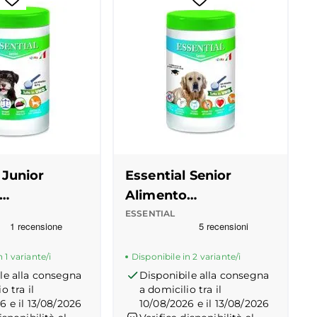
 Junior
Essential Senior
Alimento
entare in
Complementare in
ESSENTIAL
 Truspilot del prodotto
8
-
center
Recensioni Truspilot del prodott
10118547
-
center
Polvere
 1 variante/i
Disponibile in 2 variante/i
le alla consegna
Disponibile alla consegna
o tra il
a domicilio tra il
6 e il 13/08/2026
10/08/2026 e il 13/08/2026