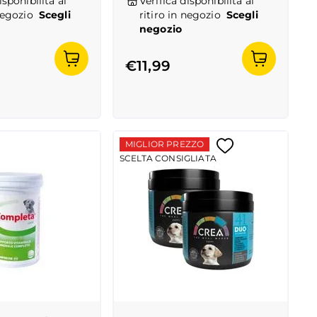
isponibilità al
Verifica disponibilità al
negozio
Scegli
ritiro in negozio
Scegli
negozio
€11,99
MIGLIOR PREZZO
SCELTA CONSIGLIATA