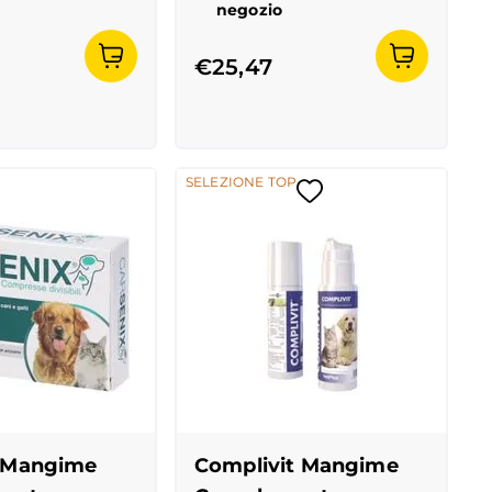
negozio
€25,47
SELEZIONE TOP
x Mangime
Complivit Mangime