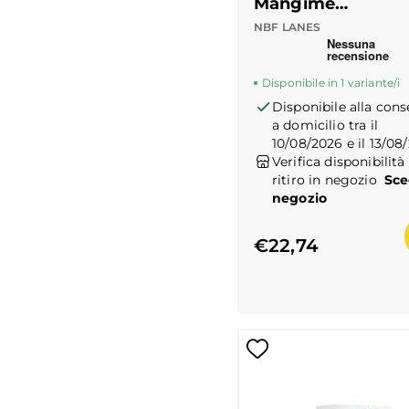
Mangime
Complementare p
NBF LANES
Recensioni Truspilot
Cani
Disponibile in 1 variante/i
Disponibile alla con
a domicilio tra il
10/08/2026 e il 13/08
Verifica disponibilità 
ritiro in negozio
Sce
negozio
€22,74