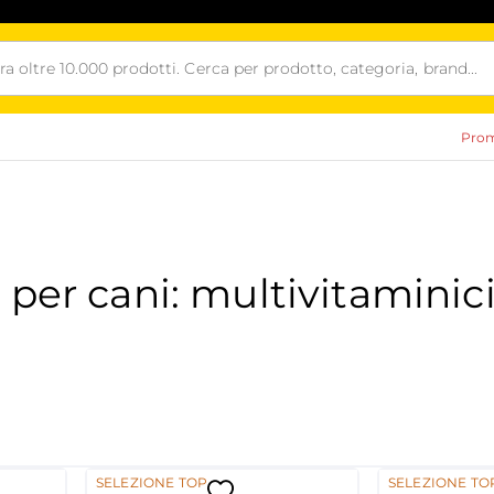
Prom
er cani: multivitaminici
i
SELEZIONE TOP
SELEZIONE TO