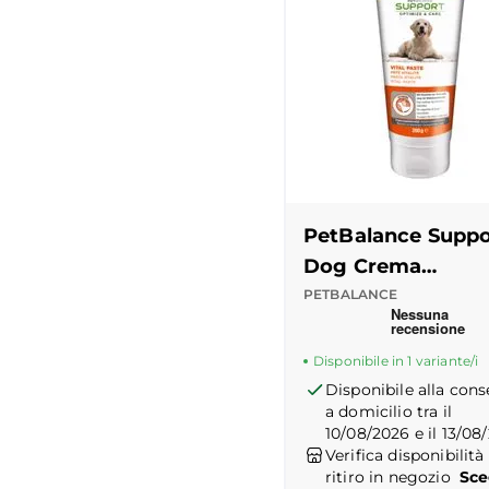
PetBalance Suppo
Dog Crema
MultiVital
PETBALANCE
Recensioni Truspilot
Disponibile in 1 variante/i
Disponibile alla con
a domicilio tra il
10/08/2026 e il 13/08
Verifica disponibilità 
ritiro in negozio
Sce