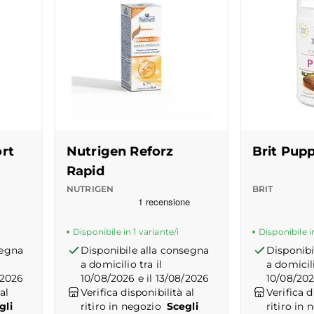
rt
Nutrigen Reforz
Brit Pup
Rapid
NUTRIGEN
BRIT
 del prodotto
Recensioni Truspilot del prodotto
10141508
-
center
Recensioni
10173901
Disponibile in 1 variante/i
Disponibile in
segna
Disponibile alla consegna
Disponibi
a domicilio tra il
a domicili
/2026
10/08/2026 e il 13/08/2026
10/08/202
al
Verifica disponibilità al
Verifica d
gli
ritiro in negozio
Scegli
ritiro in 