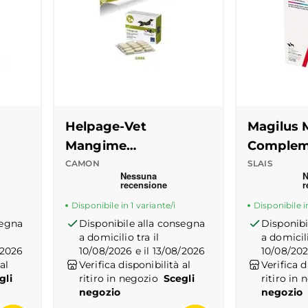
Helpage-Vet
Magilus
Mangime
Complem
Complementare
CAMON
SLAIS
 del prodotto
Recensioni Truspilot del prodotto
10176794
-
center
Recensioni
10176780
Compresse
Disponibile in 1 variante/i
Disponibile in
segna
Disponibile alla consegna
Disponibi
a domicilio tra il
a domicili
/2026
10/08/2026 e il 13/08/2026
10/08/202
al
Verifica disponibilità al
Verifica d
gli
ritiro in negozio
Scegli
ritiro in 
negozio
negozio