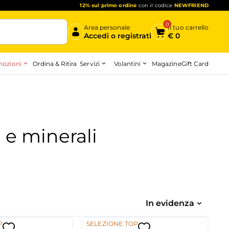
12% sul primo ordine
con il codice
NEWFRIEND
0
Area personale
Il tuo carrello
Accedi o registrati
€
0
ozioni
Servizi
Volantini
Ordina & Ritira
Magazine
Gift Card
Inizia qui
 e minerali
In evidenza
P
SELEZIONE TOP