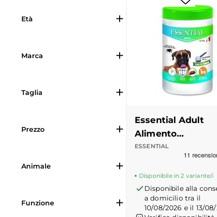
Età
Marca
Taglia
Essential Adult
Prezzo
Alimento
Complementare i
ESSENTIAL
Recensioni Truspilot
Polvere
Animale
Disponibile in 2 variante/i
Disponibile alla con
a domicilio tra il
Funzione
10/08/2026 e il 13/08