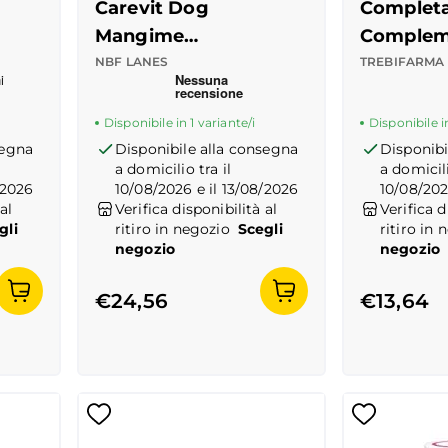
Carevit Dog
Complet
Mangime
Complem
Complementare per
Cani
NBF LANES
TREBIFARMA
 del prodotto
Recensioni Truspilot del prodotto
1000000002021,10169124
-
center
Recensioni
1007056
Cani
Disponibile in 1 variante/i
Disponibile in
segna
Disponibile alla consegna
Disponibi
a domicilio tra il
a domicili
/2026
10/08/2026 e il 13/08/2026
10/08/202
al
Verifica disponibilità al
Verifica d
gli
ritiro in negozio
Scegli
ritiro in 
negozio
negozio
€24,56
€13,64