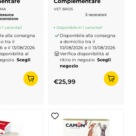
entare
Complementare
RMA
VET BROS
 Truspilot del prodotto
-
center
Recensioni Truspilot del prodott
10176757
-
center
 1 variante/i
Disponibile in 1 variante/i
le alla consegna
Disponibile alla consegna
o tra il
a domicilio tra il
6 e il 13/08/2026
10/08/2026 e il 13/08/2026
isponibilità al
Verifica disponibilità al
negozio
Scegli
ritiro in negozio
Scegli
negozio
€25,99