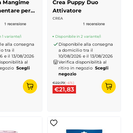
a Mangime
Crea Puppy Duo
entare per
Attivatore
CREA
 Truspilot del prodotto
4
-
center
Recensioni Truspilot del prodott
00030909
-
center
 1 variante/i
Disponibile in 2 variante/i
le alla consegna
Disponibile alla consegna
o tra il
a domicilio tra il
6 e il 13/08/2026
10/08/2026 e il 13/08/2026
isponibilità al
Verifica disponibilità al
negozio
Scegli
ritiro in negozio
Scegli
negozio
€22,79
(-
4
%)
€21,83