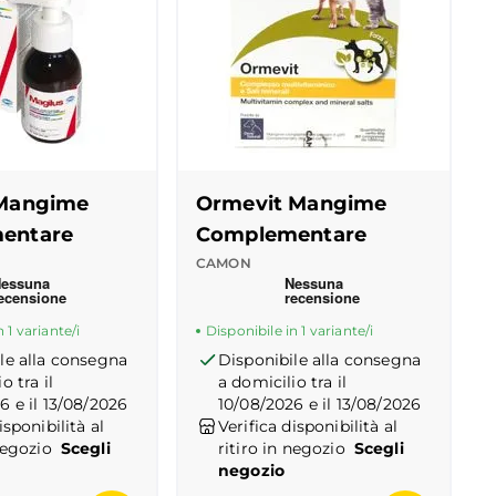
 Mangime
Ormevit Mangime
entare
Complementare
CAMON
 Truspilot del prodotto
-
center
Recensioni Truspilot del prodott
10121057
-
center
 1 variante/i
Disponibile in 1 variante/i
le alla consegna
Disponibile alla consegna
o tra il
a domicilio tra il
6 e il 13/08/2026
10/08/2026 e il 13/08/2026
isponibilità al
Verifica disponibilità al
negozio
Scegli
ritiro in negozio
Scegli
negozio