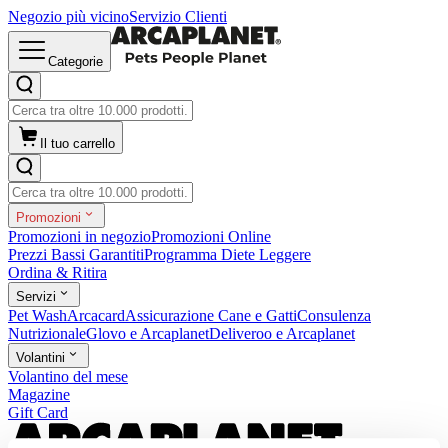
Negozio più vicino
Servizio Clienti
Categorie
Il tuo carrello
Promozioni
Promozioni in negozio
Promozioni Online
Prezzi Bassi Garantiti
Programma Diete Leggere
Ordina & Ritira
Servizi
Pet Wash
Arcacard
Assicurazione Cane e Gatti
Consulenza
Nutrizionale
Glovo e Arcaplanet
Deliveroo e Arcaplanet
Volantini
Volantino del mese
Magazine
Gift Card