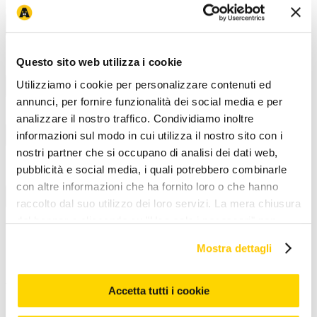
Arcaplanet
Chi siamo
Lavora con noi
Arca for planet
Fondazione
News ed eventi
I
nostri negozi
Brand esclusivi
Magazine
Negozio più vicino
Recesso e
Questo sito web utilizza i cookie
Resi
Utilizziamo i cookie per personalizzare contenuti ed
Novità e servizi
annunci, per fornire funzionalità dei social media e per
APP
Ordina e ritira
Pet wash - lavaggio cani
Assicurazione animali
domestici
Consigli nutrizionali
Modalità di pagamento
analizzare il nostro traffico. Condividiamo inoltre
informazioni sul modo in cui utilizza il nostro sito con i
Iniziative e promozioni
nostri partner che si occupano di analisi dei dati web,
Coupon e codici sconto
Prezzi e sconti esposti
(Omnibus)
Arcacard
Volantino offerte
Promozioni online
30 anni
pubblicità e social media, i quali potrebbero combinarle
Arcaplanet
Arcadays
Black Friday
Cyber Monday
con altre informazioni che ha fornito loro o che hanno
Corporate & Legal
raccolto dal suo utilizzo dei loro servizi. La mera chiusura
Gruppo Arcaplanet
Accessibilità
Accessibilità mobile app
Privacy e
del banner o cliccando su "Usa solo i necessari" non
Cookie Policy
Condizioni di vendita
Condizioni
comporta l’accettazione dei cookie e atre tecnologie. Vedi
d'uso
Whistleblowing
Etichettatura ambientale
Allerte Alimentari
Mostra dettagli
Avvisi di richiamo prodotto
la nostra cookie policy. Il consenso può essere espresso
cliccando "Accetto tutti i cookie” o selezionando le
Assistenza clienti
diverse categorie di cookies da "Personalizza"
Accetta tutti i cookie