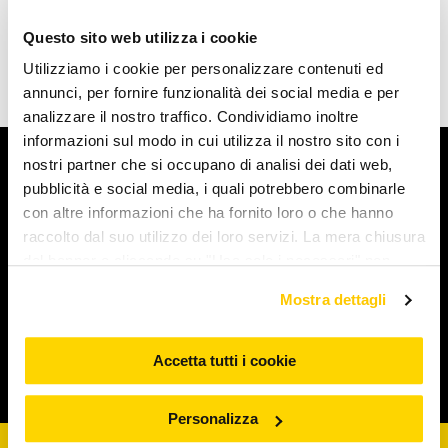
Questo sito web utilizza i cookie
Utilizziamo i cookie per personalizzare contenuti ed
annunci, per fornire funzionalità dei social media e per
analizzare il nostro traffico. Condividiamo inoltre
informazioni sul modo in cui utilizza il nostro sito con i
nostri partner che si occupano di analisi dei dati web,
Arcaplanet
pubblicità e social media, i quali potrebbero combinarle
con altre informazioni che ha fornito loro o che hanno
Novità e servizi
raccolto dal suo utilizzo dei loro servizi. La mera chiusura
del banner o cliccando su "Usa solo i necessari" non
comporta l’accettazione dei cookie e atre tecnologie. Vedi
Iniziative e promozioni
Mostra dettagli
la nostra cookie policy. Il consenso può essere espresso
cliccando "Accetto tutti i cookie” o selezionando le
diverse categorie di cookies da "Personalizza"
Accetta tutti i cookie
Corporate & Legal
Personalizza