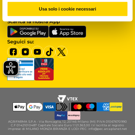
Assistenza clienti
Usa solo i cookie necessari
Scrivici al
Servizio clienti
Scarica la nostra App
Seguici su:
AGRIFARMA S.P.A - Via Roncaglia, 12, 20146-Milano (MI) P.IVA 01067670990
C.F 01421010487 Capitale Sociale Euro 1.121.363,00 I.V Iscritta al registro
imprese di MILANO MONZA BRIANZA E LODI PEC: info@pec.arcaplanet.net