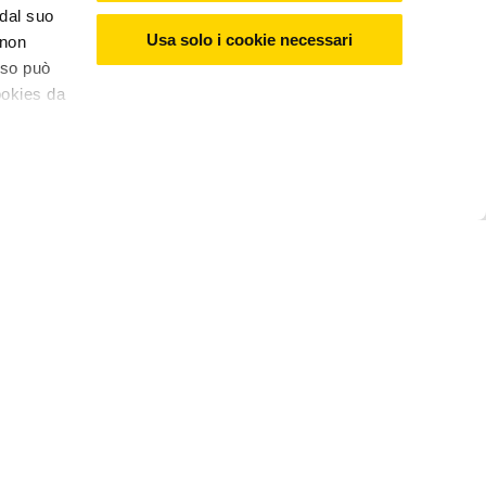
 dal suo
Usa solo i cookie necessari
 non
nso può
ookies da
Assistenza clienti
al