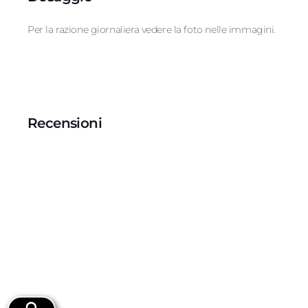
Per la razione giornaliera vedere la foto nelle immagini.
Recensioni
Recensioni Truspilot del prodotto
1013306