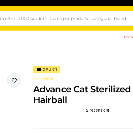
Prom
0
PUNTI
ADVANCE
i
Advance Cat Sterilized
Hairball
Recensioni Truspilot del prodotto