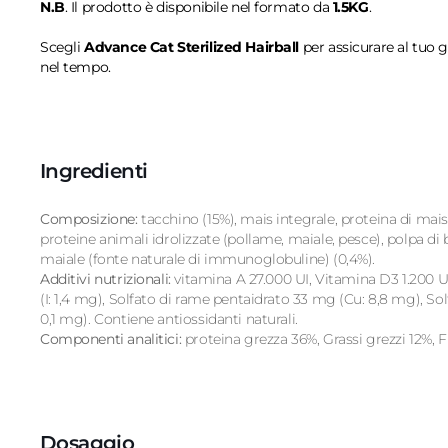
N.B
. Il prodotto è disponibile nel formato da
1.5KG
.
Scegli
Advance Cat Sterilized Hairball
per assicurare al tuo g
nel tempo.
Ingredienti
Composizione:
tacchino (15%), mais integrale, proteina di mais,
proteine animali idrolizzate (pollame, maiale, pesce), polpa di b
maiale (fonte naturale di immunoglobuline) (0,4%).
Additivi nutrizionali:
vitamina A 27.000 UI, Vitamina D3 1.200 U
(I: 1,4 mg), Solfato di rame pentaidrato 33 mg (Cu: 8,8 mg),
0,1 mg). Contiene antiossidanti naturali.
Componenti analitici:
proteina grezza 36%, Grassi grezzi 12%, F
Dosaggio