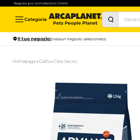
Negozio più vicino
Servizio Clienti
Categorie
Il tuo negozio:
(nessun negozio selezionato)
Homepage
Gatto
Cibo Secco
Stock in tempo reale
Verifica la disponibilità per il ritiro in negozio anche in
1
ora
Prenotazione servizi
Scopri i servizi disponibili nel tuo store preferito e prenotal