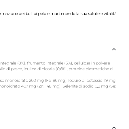
ormazione dei boli di pelo e mantenendo la sua salute e vitalità
integrale (8%), frumento integrale (5%), cellulosa in polvere,
lio di pesce, inulina di cicoria (0,6%), proteine plasmatiche di
oso monoidrato 260 mg (Fe: 86 mg), Ioduro di potassio 1,9 mg
monoidrato 407 mg (Zn: 148 mg), Selenite di sodio 0,2 mg (Se: