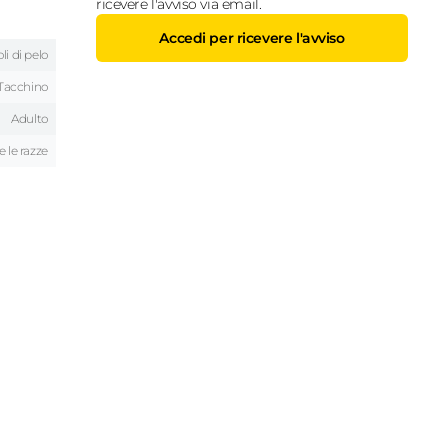
ricevere l'avviso via email.
Accedi per ricevere l'avviso
li di pelo
Tacchino
Adulto
e le razze