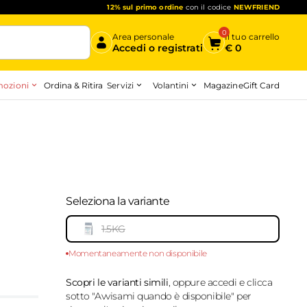
12% sul primo ordine
con il codice
NEWFRIEND
0
Area personale
Il tuo carrello
Accedi o registrati
€
0
ozioni
Servizi
Volantini
Ordina & Ritira
Magazine
Gift Card
Inizia qui
Seleziona la variante
1.5KG
Momentaneamente non disponibile
10133063
-
top
Scopri le varianti simili
, oppure accedi e clicca
sotto "Avvisami quando è disponibile" per