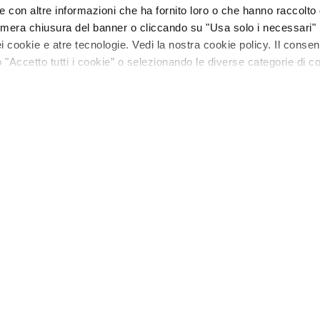
e con altre informazioni che ha fornito loro o che hanno raccolto
La mera chiusura del banner o cliccando su "Usa solo i necessari"
 cookie e atre tecnologie. Vedi la nostra cookie policy. Il conse
"Accetto tutti i cookie” o selezionando le diverse categorie di c
Iniziative e promozioni
Corporate & Leg