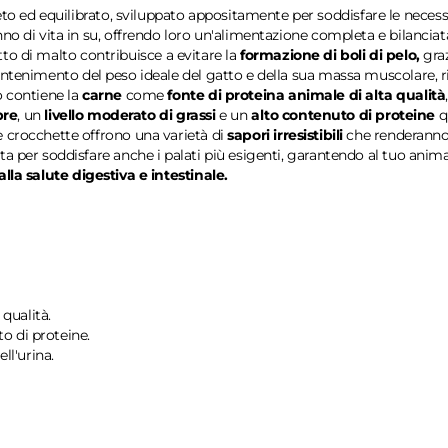
o ed equilibrato, sviluppato appositamente per soddisfare le necess
 di vita in su, offrendo loro un'alimentazione completa e bilanciata ch
ratto di malto contribuisce a evitare la
formazione di boli di pelo,
gra
tenimento del peso ideale del gatto e della sua massa muscolare, rinfo
o contiene la
carne
come
fonte di proteina animale di alta qualità
bre
, un
livello moderato di grassi
e un
alto
contenuto di proteine
q
e crocchette offrono una varietà di
sapori
irresistibili
che renderanno 
ata per soddisfare anche i palati più esigenti, garantendo al tuo a
lla salute digestiva e intestinale.
qualità.
to di proteine.
ll'urina.