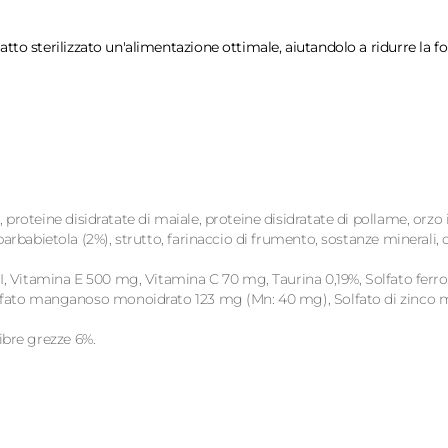
atto sterilizzato un'alimentazione ottimale, aiutandolo a ridurre la f
 proteine disidratate di maiale, proteine disidratate di pollame, orzo 
arbabietola (2%), strutto, farinaccio di frumento, sostanze minerali, o
I, Vitamina E 500 mg, Vitamina C 70 mg, Taurina 0,19%, Solfato ferr
 Solfato manganoso monoidrato 123 mg (Mn: 40 mg), Solfato di zinco 
ibre grezze 6%.