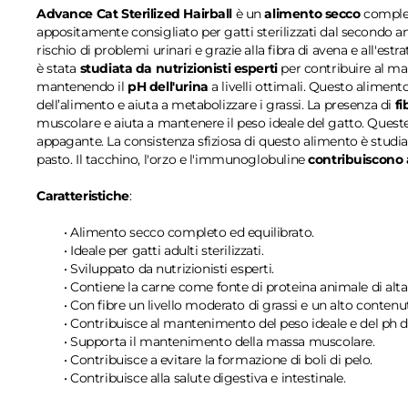
Advance Cat Sterilized Hairball
è un
alimento secco
complet
appositamente consigliato per gatti sterilizzati dal secondo anno
rischio di problemi urinari e grazie alla fibra di avena e all'est
è stata
studiata da nutrizionisti esperti
per contribuire al man
mantenendo il
pH dell'urina
a livelli ottimali. Questo aliment
dell’alimento e aiuta a metabolizzare i grassi. La presenza di
fi
muscolare e aiuta a mantenere il peso ideale del gatto. Quest
appagante. La consistenza sfiziosa di questo alimento è studi
pasto. Il tacchino, l'orzo e l'immunoglobuline
contribuiscono a
Caratteristiche
:
• Alimento secco completo ed equilibrato.
• Ideale per gatti adulti sterilizzati.
• Sviluppato da nutrizionisti esperti.
• Contiene la carne come fonte di proteina animale di alta 
• Con fibre un livello moderato di grassi e un alto contenu
• Contribuisce al mantenimento del peso ideale e del ph de
• Supporta il mantenimento della massa muscolare.
• Contribuisce a evitare la formazione di boli di pelo.
• Contribuisce alla salute digestiva e intestinale.